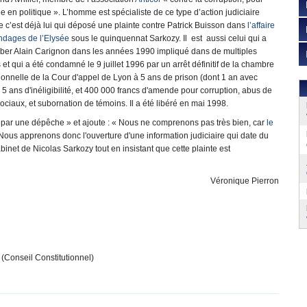
ue en politique ». L’homme est spécialiste de ce type d’action judiciaire
 c’est déjà lui qui déposé une plainte contre Patrick Buisson dans
l’affaire
ndages de l’Elysée
sous le quinquennat Sarkozy. Il est aussi celui qui a
omber Alain Carignon dans les années 1990 impliqué dans de multiples
s et qui a été condamné le 9 juillet 1996 par un arrêt définitif de la chambre
ionnelle de la Cour d'appel de Lyon à 5 ans de prison (dont 1 an avec
, 5 ans d'inéligibilité, et 400 000 francs d'amende pour corruption, abus de
ociaux, et subornation de témoins. Il a été libéré en mai 1998.
 par une dépêche » et ajoute : « Nous ne comprenons pas très bien, car
le
Nous apprenons donc l'ouverture d'une information judiciaire qui date du
inet de Nicolas Sarkozy tout en insistant que cette plainte est
Véronique Pierron
" (Conseil Constitutionnel)