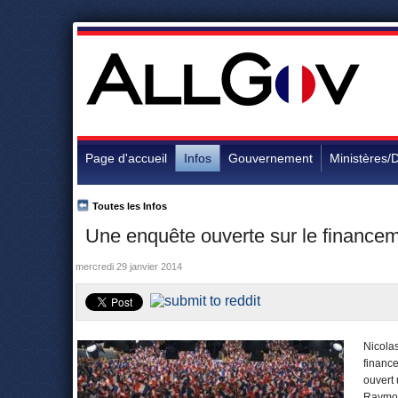
Page d'accueil
Infos
Gouvernement
Ministères/D
Toutes les Infos
Une enquête ouverte sur le finance
mercredi 29 janvier 2014
Nicolas
financ
ouvert 
Raymon