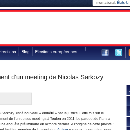
International:
États-Un
irections
Blog
Elections européennes
ment d’un meeting de Nicolas Sarkozy
 Sarkozy est à nouveau « embêté » par la justice. Cette fois sur le
ement de l’un de ses meetings à Toulon en 2011. Le parquet de Paris a
une enquête préliminaire en octobre dernier. A l’origine de cette plainte :
d Avrillier, membre de l’association
Anticor
« contre la corruption, pour