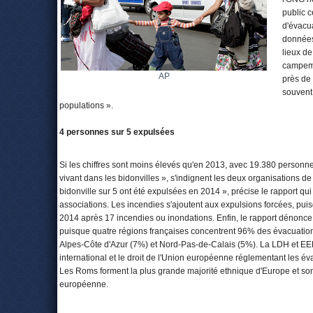
public 
d'évacu
données
lieux de
campeme
AP
près de
souvent
populations ».
4 personnes sur 5 expulsées
Si les chiffres sont moins élevés qu'en 2013, avec 19.380 personne
vivant dans les bidonvilles », s'indignent les deux organisations 
bidonville sur 5 ont été expulsées en 2014 », précise le rapport q
associations. Les incendies s'ajoutent aux expulsions forcées, pui
2014 après 17 incendies ou inondations. Enfin, le rapport dénonce 
puisque quatre régions françaises concentrent 96% des évacuations
Alpes-Côte d'Azur (7%) et Nord-Pas-de-Calais (5%). La LDH et EERC 
international et le droit de l'Union européenne réglementant les év
Les Roms forment la plus grande majorité ethnique d'Europe et sont 
européenne.