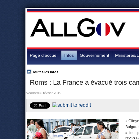
Page d'accueil
Infos
Gouvernement
Ministères/D
Toutes les Infos
Roms : La France a évacué trois c
vendredi 6 février 2015
« Citoy
Bulgares
», indi
l'ONG h