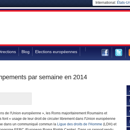
International:
États-Un
irections
Blog
Elections européennes
ampements par semaine en 2014
ens de l'Union européenne », les Roms majoritairement Roumains et
 font « usage de leur droit de circuler librement dans l'Union européenne
que dans un communiqué commun la
Ligue des droits de l'Homme
(LDH) et
ongroise EERC (European Roma Rights Centre). Dans un rapport rendu