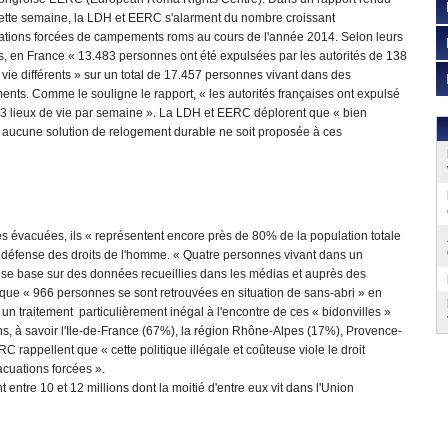
cette semaine, la LDH et EERC s'alarment du nombre croissant
ations forcées de campements roms au cours de l'année 2014. Selon leurs
, en France « 13.483 personnes ont été expulsées par les autorités de 138
 vie différents » sur un total de 17.457 personnes vivant dans des
nts. Comme le souligne le rapport, « les autorités françaises ont expulsé
 3 lieux de vie par semaine ». La LDH et EERC déplorent que « bien
 aucune solution de relogement durable ne soit proposée à ces
s évacuées, ils « représentent encore près de 80% de la population totale
de défense des droits de l'homme. « Quatre personnes vivant dans un
ui se base sur des données recueillies dans les médias et auprès des
sque « 966 personnes se sont retrouvées en situation de sans-abri » en
un traitement particulièrement inégal à l'encontre de ces « bidonvilles »
, à savoir l'Ile-de-France (67%), la région Rhône-Alpes (17%), Provence-
rappellent que « cette politique illégale et coûteuse viole le droit
acuations forcées ».
entre 10 et 12 millions dont la moitié d'entre eux vit dans l'Union