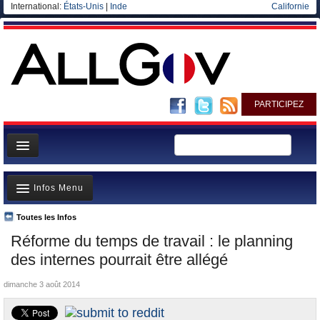
International:
États-Unis
|
Inde
Californie
PARTICIPEZ
Page d'accueil
Infos Menu
Infos
Gouvernement
Toutes les Infos
A la Une
Réforme du temps de travail : le planning
Ministères/Directions
Polémiques
des internes pourrait être allégé
Blog
Où va l’argent?
dimanche 3 août 2014
Elections européennes
La France et le Monde