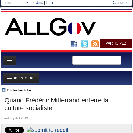
International:
États-Unis
|
Inde
Californie
PARTICIPEZ
Page d'accueil
Infos Menu
Infos
Gouvernement
Toutes les Infos
A la Une
Quand Frédéric Mitterrand enterre la
Ministères/Directions
Polémiques
culture socialiste
Blog
Où va l’argent?
mardi 2 juillet 2013
Elections européennes
La France et le Monde