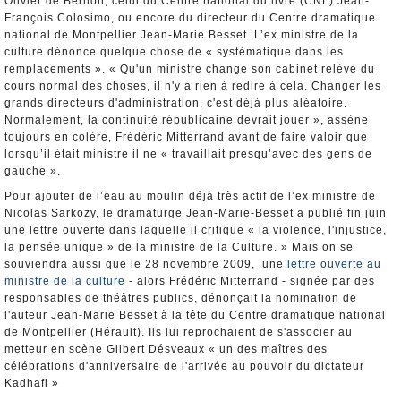
Olivier de Bernon, celui du Centre national du livre (CNL) Jean-
François Colosimo, ou encore du directeur du Centre dramatique
national de Montpellier Jean-Marie Besset. L’ex ministre de la
culture dénonce quelque chose de « systématique dans les
remplacements ». « Qu'un ministre change son cabinet relève du
cours normal des choses, il n'y a rien à redire à cela. Changer les
grands directeurs d'administration, c'est déjà plus aléatoire.
Normalement, la continuité républicaine devrait jouer », assène
toujours en colère, Frédéric Mitterrand avant de faire valoir que
lorsqu’il était ministre il ne « travaillait presqu’avec des gens de
gauche ».
Pour ajouter de l’eau au moulin déjà très actif de l’ex ministre de
Nicolas Sarkozy, le dramaturge Jean-Marie-Besset a publié fin juin
une lettre ouverte dans laquelle il critique « la violence, l'injustice,
la pensée unique » de la ministre de la Culture. » Mais on se
souviendra aussi que le 28 novembre 2009, une
lettre ouverte au
ministre de la culture
- alors Frédéric Mitterrand - signée par des
responsables de théâtres publics, dénonçait la nomination de
l'auteur Jean-Marie Besset à la tête du Centre dramatique national
de Montpellier (Hérault). Ils lui reprochaient de s'associer au
metteur en scène Gilbert Désveaux « un des maîtres des
célébrations d'anniversaire de l'arrivée au pouvoir du dictateur
Kadhafi »