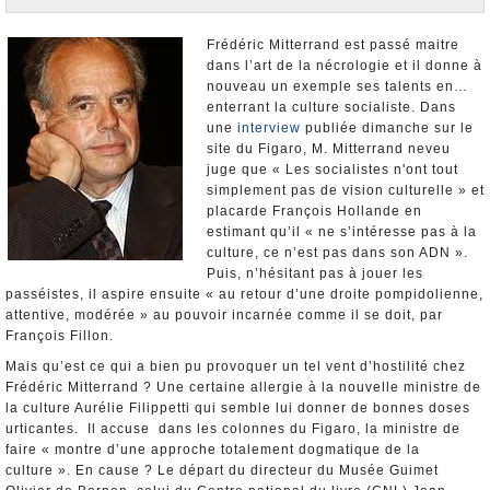
Nominations et Démissions
Elections européennes
Frédéric Mitterrand est passé maitre
dans l’art de la nécrologie et il donne à
Infos insolites
nouveau un exemple ses talents en…
enterrant la culture socialiste. Dans
une
interview
publiée dimanche sur le
site du Figaro, M. Mitterrand neveu
juge que « Les socialistes n'ont tout
simplement pas de vision culturelle » et
placarde François Hollande en
estimant qu’il « ne s’intéresse pas à la
culture, ce n’est pas dans son ADN ».
Puis, n’hésitant pas à jouer les
passéistes, il aspire ensuite « au retour d’une droite pompidolienne,
attentive, modérée » au pouvoir incarnée comme il se doit, par
François Fillon.
Mais qu’est ce qui a bien pu provoquer un tel vent d’hostilité chez
Frédéric Mitterrand ? Une certaine allergie à la nouvelle ministre de
la culture Aurélie Filippetti qui semble lui donner de bonnes doses
urticantes. Il accuse dans les colonnes du Figaro, la ministre de
faire « montre d’une approche totalement dogmatique de la
culture ». En cause ? Le départ du directeur du Musée Guimet