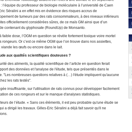
 : l’équipe du professeur de biologie moléculaire à l’université de Caen
Eric Séralini a en effet mis en évidence des risques accrus de
ppement de tumeurs par des rats consommateurs, à des niveaux inférieurs
ites officiellement considérées sûres, de ce maïs GM ainsi que d’un
ide contenant du glyphosate (RoundUp) de Monsanto.
faible dose, l’OGM en question se révèle fortement toxique voire mortel
es rongeurs. Or c’est ce même OGM que l’on trouve dans nos assiettes,
 viande les œufs ou encore dans le lait.
ude aux qualités scientifiques douteuses ?
té des aliments, la qualité scientifique de l’article en question ferait
rapport des données et l'analyse de l'étude, tels que présentés dans le
re. "Les nombreuses questions relatives à (…) l'étude impliquent qu'aucune
hez les rats testés".
jugée insuffisante, sur l'utilisation de rats connus pour développer facilement
tion de ces rongeurs et sur le manque d'analyses statistiques.
rs de l’étude. « Sans ces éléments, il est peu probable qu'une étude se
 a dirigé les travaux. Gilles-Eric Séralini a déjà fait savoir qu'il ne
ions.