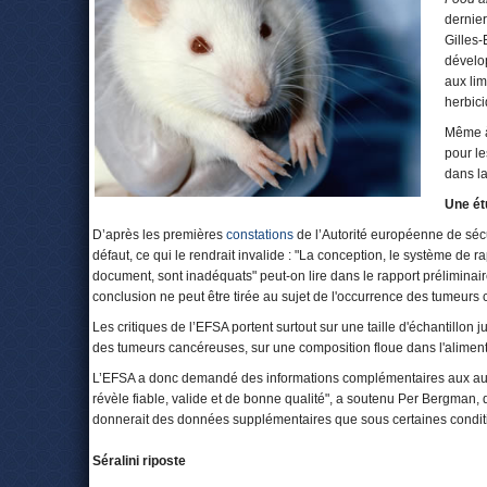
dernier
Gilles-
dévelo
aux lim
herbic
Même à 
pour l
dans la
Une ét
D’après les premières
constations
de l’Autorité européenne de sécuri
défaut, ce qui le rendrait invalide : "La conception, le système de 
document, sont inadéquats" peut-on lire dans le rapport préliminai
conclusion ne peut être tirée au sujet de l'occurrence des tumeurs c
Les critiques de l’EFSA portent surtout sur une taille d'échantillon 
des tumeurs cancéreuses, sur une composition floue dans l'alimenta
L’EFSA a donc demandé des informations complémentaires aux auteu
révèle fiable, valide et de bonne qualité", a soutenu Per Bergman, qui
donnerait des données supplémentaires que sous certaines condit
Séralini riposte