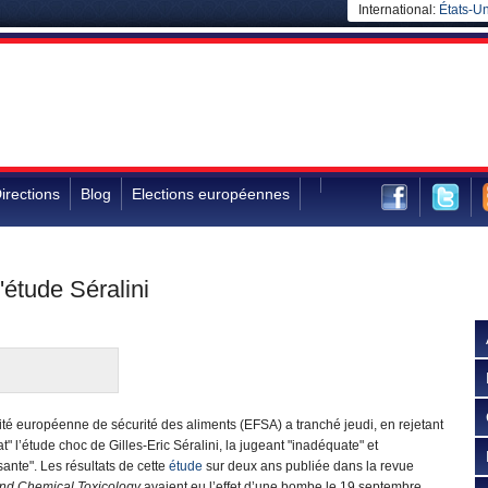
International:
États-Un
irections
Blog
Elections européennes
'étude Séralini
ité européenne de sécurité des aliments (EFSA) a tranché jeudi, en rejetant
tat" l’étude choc de Gilles-Eric Séralini, la jugeant "inadéquate" et
isante". Les résultats de cette
étude
sur deux ans publiée dans la revue
nd Chemical Toxicology
avaient eu l’effet d’une bombe le 19 septembre