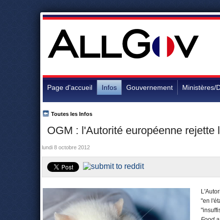
Page d'accueil
Infos
Gouvernement
Ministères/D
Toutes les Infos
OGM : l'Autorité européenne rejette l
lundi 8 octobre 2012
L'Autor
"en l'é
"insuff
Food a