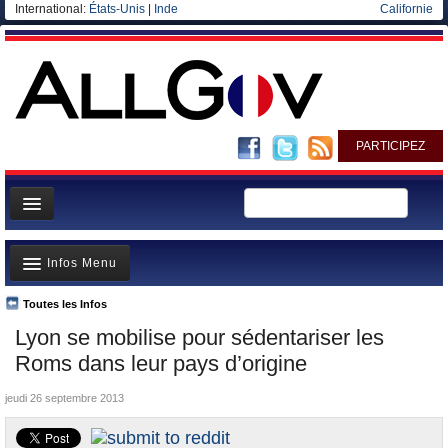
International:
États-Unis
|
Inde
Californie
PARTICIPEZ
Page d'accueil
Infos Menu
Infos
Gouvernement
Toutes les Infos
A la Une
Lyon se mobilise pour sédentariser les
Ministères/Directions
Polémiques
Roms dans leur pays d’origine
Blog
Où va l’argent?
jeudi 26 septembre 2013
Elections européennes
La France et le Monde