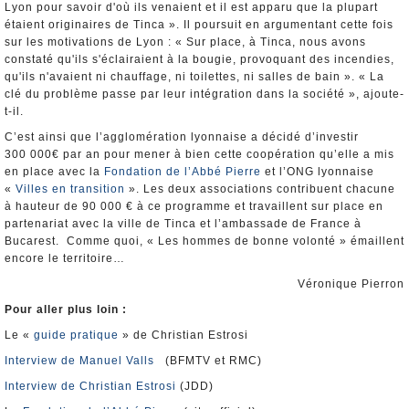
Lyon pour savoir d'où ils venaient et il est apparu que la plupart
étaient originaires de Tinca ». Il poursuit en argumentant cette fois
sur les motivations de Lyon : « Sur place, à Tinca, nous avons
constaté qu'ils s'éclairaient à la bougie, provoquant des incendies,
qu'ils n'avaient ni chauffage, ni toilettes, ni salles de bain ». « La
clé du problème passe par leur intégration dans la société », ajoute-
t-il.
C’est ainsi que l’agglomération lyonnaise a décidé d’investir
300 000€ par an pour mener à bien cette coopération qu’elle a mis
en place avec la
Fondation de l’Abbé Pierre
et l’ONG lyonnaise
«
Villes en transition
». Les deux associations contribuent chacune
à hauteur de 90 000 € à ce programme et travaillent sur place en
partenariat avec la ville de Tinca et l’ambassade de France à
Bucarest. Comme quoi, « Les hommes de bonne volonté » émaillent
encore le territoire…
Véronique Pierron
Pour aller plus loin :
Le «
guide pratique
» de Christian Estrosi
Interview de Manuel Valls
(BFMTV et RMC)
Interview de Christian Estrosi
(JDD)