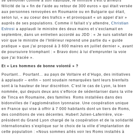
se démonter comme à son habitude, le ministre s'est d'ailleurs
félicité de la « fin de l'aide au retour de 300 euros » qui était versée
aux personnes renvoyées en Roumanie ou en Bulgarie qui était,
selon lui, « au coeur des trafics » et provoquait « un appel d'air »
auprès de ses populations. Comme il fallait s’y attendre,
Christian
Estrosi
a applaudi le ministre des deux mains et s’exclamait en
septembre, dans un entretien accordé au JDD : « Je suis satisfait de
voir que le ministre de l'Intérieur reprend une partie du « guide
pratique » que j'ai proposé à 3 600 maires en juillet dernier », avant
de poursuivre triomphant : « Bravo donc à lui d'emprunter la voie
que j'ai tracée ».
Et « Les hommes de bonne volonté » ?
Pourtant… Pourtant… au pays de Voltaire et d’Hugo, des initiatives
à applaudir – enfin – sont soudain remarquées tant leurs bienfaits
sont à la hauteur de leur discrétion. C’est le cas de Lyon, la bien
nommée, qui depuis deux ans s’efforce de sédentariser dans la ville
de Tinca en Roumaine, des familles Roms installées dans des
bidonvilles de l’agglomération lyonnaise. Une coopération unique
en France qui vise à offrir à 7 000 habitants dont un tiers de Roms,
des conditions de vies décentes. Hubert Julien-Laferrière, vice-
président du Grand Lyon chargé de la coopération et de la solidarité
internationales s’explique sur le choix de la ville d’implantation de
cette population : «Nous sommes allés voir les Roms installés à