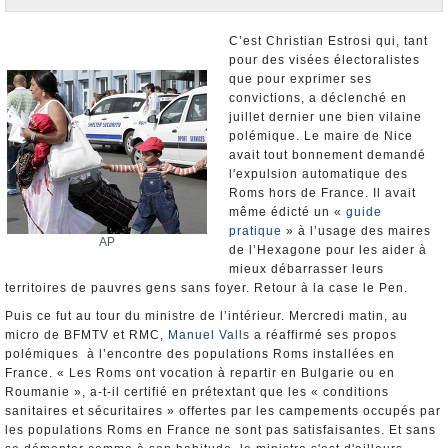
Nominations et Démissions
Elections européennes
C’est Christian Estrosi qui, tant
pour des visées électoralistes
Infos insolites
que pour exprimer ses
convictions, a déclenché en
juillet dernier une bien vilaine
polémique. Le maire de Nice
avait tout bonnement demandé
l'expulsion automatique des
Roms hors de France. Il avait
même édicté un «
guide
pratique
» à l’usage des maires
AP
de l’Hexagone pour les aider à
mieux débarrasser leurs
territoires de pauvres gens sans foyer. Retour à la case le Pen.
Puis ce fut au tour du ministre de l’intérieur. Mercredi matin, au
micro de BFMTV et RMC,
Manuel Valls
a réaffirmé ses propos
polémiques à l’encontre des populations Roms installées en
France. « Les Roms ont vocation à repartir en Bulgarie ou en
Roumanie », a-t-il certifié en prétextant que les « conditions
sanitaires et sécuritaires » offertes par les campements occupés par
les populations Roms en France ne sont pas satisfaisantes. Et sans