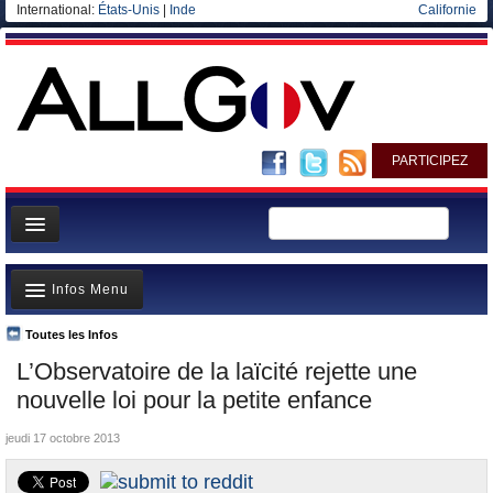
International:
États-Unis
|
Inde
Californie
PARTICIPEZ
Page d'accueil
Infos Menu
Infos
Gouvernement
Toutes les Infos
A la Une
L’Observatoire de la laïcité rejette une
Ministères/Directions
Polémiques
nouvelle loi pour la petite enfance
Blog
Où va l’argent?
jeudi 17 octobre 2013
Elections européennes
La France et le Monde