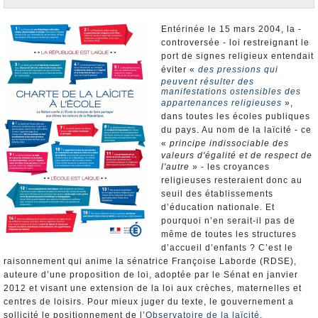
Nominations et Démissions
Elections européennes
Entérinée le 15 mars 2004, la -
controversée - loi restreignant le
Infos insolites
port de signes religieux entendait
éviter «
des pressions qui
peuvent résulter des
manifestations ostensibles des
appartenances religieuses
»,
dans toutes les écoles publiques
du pays. Au nom de la laïcité - ce
«
principe indissociable des
valeurs d'égalité et de respect de
l'autre
» - les croyances
religieuses resteraient donc au
seuil des établissements
d’éducation nationale. Et
pourquoi n’en serait-il pas de
même de toutes les structures
d’accueil d’enfants ? C’est le
raisonnement qui anime la sénatrice Françoise Laborde (RDSE),
auteure d’une proposition de loi, adoptée par le Sénat en janvier
2012 et visant une extension de la loi aux crèches, maternelles et
centres de loisirs. Pour mieux juger du texte, le gouvernement a
sollicité le positionnement de l’
Observatoire de la laïcité
.