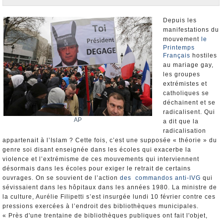
Nominations et Démissions
Elections européennes
Depuis les
manifestations du
Infos insolites
mouvement
le
Printemps
Français
hostiles
au mariage gay,
les groupes
extrémistes et
catholiques se
déchainent et se
radicalisent. Qui
AP
a dit que la
radicalisation
appartenait à l’Islam ? Cette fois, c’est une supposée « théorie » du
genre soi disant enseignée dans les écoles qui exacerbe la
violence et l’extrémisme de ces mouvements qui interviennent
désormais dans les écoles pour exiger le retrait de certains
ouvrages. On se souvient de l’action
des commandos anti-IVG
qui
sévissaient dans les hôpitaux dans les années 1980. La ministre de
la culture, Aurélie Filipetti s’est insurgée lundi 10 février contre ces
pressions exercées à l’endroit des bibliothèques municipales.
« Près d'une trentaine de bibliothèques publiques ont fait l'objet,