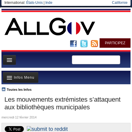
International:
États-Unis
|
Inde
Californie
PARTICIPEZ
Page d'accueil
Infos Menu
Infos
Gouvernement
Toutes les Infos
A la Une
Les mouvements extrémistes s’attaquent
Ministères/Directions
Polémiques
aux bibliothèques municipales
Blog
Où va l’argent?
mercredi 12 février 2014
Elections européennes
La France et le Monde