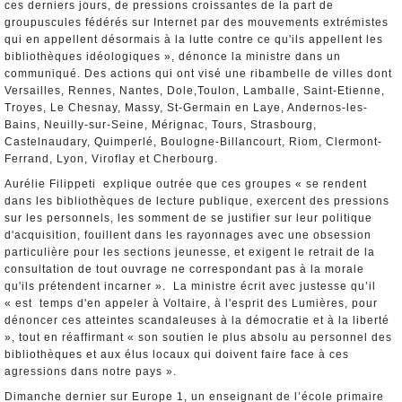
ces derniers jours, de pressions croissantes de la part de
groupuscules fédérés sur Internet par des mouvements extrémistes
qui en appellent désormais à la lutte contre ce qu'ils appellent les
bibliothèques idéologiques », dénonce la ministre dans un
communiqué. Des actions qui ont visé une ribambelle de villes dont
Versailles, Rennes, Nantes, Dole,Toulon, Lamballe, Saint-Etienne,
Troyes, Le Chesnay, Massy, St-Germain en Laye, Andernos-les-
Bains, Neuilly-sur-Seine, Mérignac, Tours, Strasbourg,
Castelnaudary, Quimperlé, Boulogne-Billancourt, Riom, Clermont-
Ferrand, Lyon, Viroflay et Cherbourg.
Aurélie Filippeti explique outrée que ces groupes « se rendent
dans les bibliothèques de lecture publique, exercent des pressions
sur les personnels, les somment de se justifier sur leur politique
d'acquisition, fouillent dans les rayonnages avec une obsession
particulière pour les sections jeunesse, et exigent le retrait de la
consultation de tout ouvrage ne correspondant pas à la morale
qu'ils prétendent incarner ». La ministre écrit avec justesse qu’il
« est temps d'en appeler à Voltaire, à l'esprit des Lumières, pour
dénoncer ces atteintes scandaleuses à la démocratie et à la liberté
», tout en réaffirmant « son soutien le plus absolu au personnel des
bibliothèques et aux élus locaux qui doivent faire face à ces
agressions dans notre pays ».
Dimanche dernier sur Europe 1, un enseignant de l’école primaire