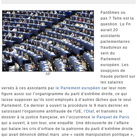
Nominations et Démissions
Elections européennes
Fantômes ou
pas ? Telle est la
Infos insolites
question. Le Fn
aurait 20
assistants
parlementaires
frauduleux au
sein du
Parlement
européen. Les
soupçons de
AP
fraude portent sur
les salaires
versés à ces assistants par
le Parlement européen
car leur nom
figure aussi sur l’organigramme du parti d’extrême droite, ce qui
laisse supposer qu’ils sont employés à d’autres tâches que le seul
Parlement. Ce dernier a ouvert la procédure le 9 mars dernier en
saisissant l'organisme antifraude de l'UE,
l'Olaf
, et transmis le
dossier à la justice française, en l’occurrence
le Parquet de Paris
qui a ouvert, à son tour, une enquête. Une découverte de l’affaire
qui balaie les cris d’orfraie de la patronne du parti d’extrême droite
qui avait dénoncé début mars une « vaste manipulation politique »,