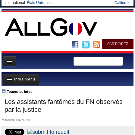
International:
États-Unis
|
Inde
Californie
PARTICIPEZ
Page d'accueil
Infos Menu
Infos
Gouvernement
Toutes les Infos
A la Une
Les assistants fantômes du FN observés
Ministères/Directions
Polémiques
par la justice
Blog
Où va l’argent?
mercredi 1 avril 2015
Elections européennes
La France et le Monde