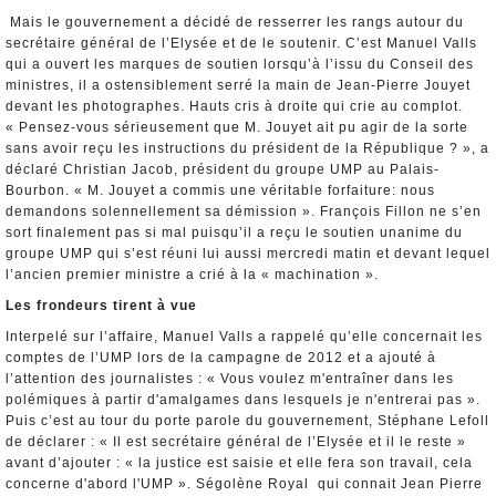
Mais le gouvernement a décidé de resserrer les rangs autour du
secrétaire général de l’Elysée et de le soutenir. C’est Manuel Valls
qui a ouvert les marques de soutien lorsqu’à l’issu du Conseil des
ministres, il a ostensiblement serré la main de Jean-Pierre Jouyet
devant les photographes. Hauts cris à droite qui crie au complot.
« Pensez-vous sérieusement que M. Jouyet ait pu agir de la sorte
sans avoir reçu les instructions du président de la République ? », a
déclaré Christian Jacob, président du groupe UMP au Palais-
Bourbon. « M. Jouyet a commis une véritable forfaiture: nous
demandons solennellement sa démission ». François Fillon ne s’en
sort finalement pas si mal puisqu’il a reçu le soutien unanime du
groupe UMP qui s’est réuni lui aussi mercredi matin et devant lequel
l’ancien premier ministre a crié à la « machination ».
Les frondeurs tirent à vue
Interpelé sur l’affaire, Manuel Valls a rappelé qu’elle concernait les
comptes de l’UMP lors de la campagne de 2012 et a ajouté à
l’attention des journalistes : « Vous voulez m'entraîner dans les
polémiques à partir d'amalgames dans lesquels je n'entrerai pas ».
Puis c’est au tour du porte parole du gouvernement, Stéphane Lefoll
de déclarer : « Il est secrétaire général de l’Elysée et il le reste »
avant d’ajouter : « la justice est saisie et elle fera son travail, cela
concerne d'abord l'UMP ». Ségolène Royal qui connait Jean Pierre