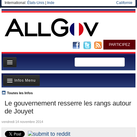
International:
États-Unis
|
Inde
Californie
PARTICIPEZ
Page d'accueil
Infos Menu
Infos
Gouvernement
Toutes les Infos
A la Une
Le gouvernement resserre les rangs autour
Ministères/Directions
Polémiques
de Jouyet
Blog
Où va l’argent?
vendredi 14 novembre 2014
Elections européennes
La France et le Monde