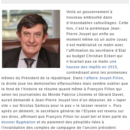
Nominations et Démissions
Elections européennes
Voilà un gouvernement à
nouveau embourbé dans
Infos insolites
d’insondables cafouillages. Cette
fois, c’est la polémique Jean-
Pierre Jouyet qui enfle au
moment même où un autre couac
s’est matérialisé ce matin avec
l’affirmation du secrétaire d’Etat
au budget Christian Eckert qui
n’écartait pas ce matin
une
hausse des impôts en 2015
,
contredisant ainsi les promesses
mêmes du Président de la république. Dans
l’affaire Jouyet-Fillon
,
la droite joue les demoiselles effarouchées mais semble oublier que
le fond de l’histoire se résume quand même à François Fillon qui
selon les journalistes du Monde Fabrice Lhomme et Gérard Davet,
aurait demandé à Jean-Pierre Jouyet lors d’un déjeuner, de « taper
vite » sur Nicolas Sarkozy pour le pas « le laisser revenir ». Puis
après un démenti, le secrétaire général de l’Elysée est revenu sur
ses dires, affirmant que François Fillon lui avait bel et bien parlé du
dossier Bygmalion
et du paiement des pénalités liées à
l'invalidation des comptes de campagne de l'ancien président.