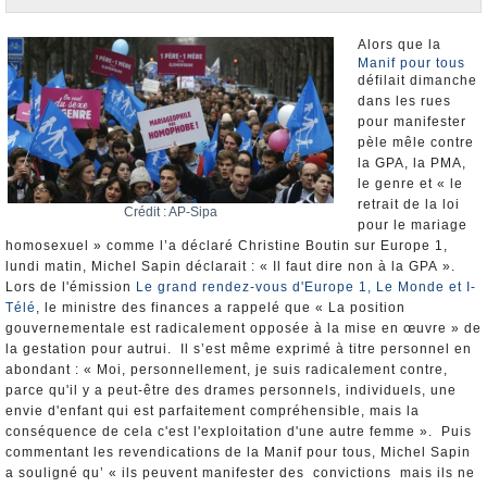
Nominations et Démissions
Elections européennes
Alors que la
Manif pour tous
Infos insolites
défilait dimanche
dans les rues
pour manifester
pèle mêle contre
la GPA, la PMA,
le genre et « le
retrait de la loi
Crédit : AP-Sipa
pour le mariage
homosexuel » comme l’a déclaré Christine Boutin sur Europe 1,
lundi matin, Michel Sapin déclarait : « Il faut dire non à la GPA ».
Lors de l'émission
Le grand rendez-vous d'Europe 1, Le Monde et I-
Télé
, le ministre des finances a rappelé que « La position
gouvernementale est radicalement opposée à la mise en œuvre » de
la gestation pour autrui. Il s’est même exprimé à titre personnel en
abondant : « Moi, personnellement, je suis radicalement contre,
parce qu'il y a peut-être des drames personnels, individuels, une
envie d'enfant qui est parfaitement compréhensible, mais la
conséquence de cela c'est l'exploitation d'une autre femme ». Puis
commentant les revendications de la Manif pour tous, Michel Sapin
a souligné qu’ « ils peuvent manifester des convictions mais ils ne