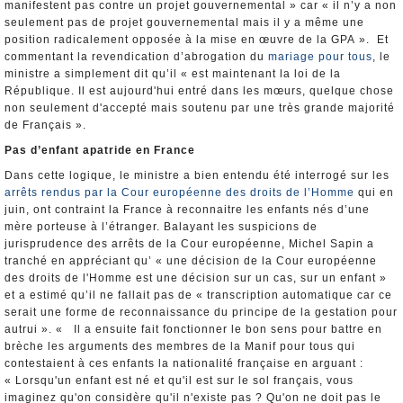
manifestent pas contre un projet gouvernemental » car « il n’y a non
seulement pas de projet gouvernemental mais il y a même une
position radicalement opposée à la mise en œuvre de la GPA ». Et
commentant la revendication d’abrogation du
mariage pour tous
, le
ministre a simplement dit qu’il « est maintenant la loi de la
République. Il est aujourd'hui entré dans les mœurs, quelque chose
non seulement d'accepté mais soutenu par une très grande majorité
de Français ».
Pas d’enfant apatride en France
Dans cette logique, le ministre a bien entendu été interrogé sur les
arrêts rendus par la Cour européenne des droits de l’Homme
qui en
juin, ont contraint la France à reconnaitre les enfants nés d’une
mère porteuse à l’étranger. Balayant les suspicions de
jurisprudence des arrêts de la Cour européenne, Michel Sapin a
tranché en appréciant qu’ « une décision de la Cour européenne
des droits de l'Homme est une décision sur un cas, sur un enfant »
et a estimé qu’il ne fallait pas de « transcription automatique car ce
serait une forme de reconnaissance du principe de la gestation pour
autrui ». « Il a ensuite fait fonctionner le bon sens pour battre en
brèche les arguments des membres de la Manif pour tous qui
contestaient à ces enfants la nationalité française en arguant :
« Lorsqu'un enfant est né et qu'il est sur le sol français, vous
imaginez qu'on considère qu'il n'existe pas ? Qu'on ne doit pas le