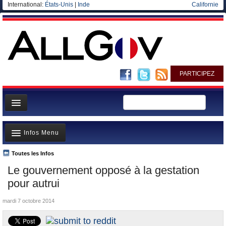
International:
États-Unis
|
Inde
Californie
PARTICIPEZ
Page d'accueil
Infos Menu
Infos
Gouvernement
Toutes les Infos
A la Une
Le gouvernement opposé à la gestation
Ministères/Directions
Polémiques
pour autrui
Blog
Où va l’argent?
mardi 7 octobre 2014
Elections européennes
La France et le Monde