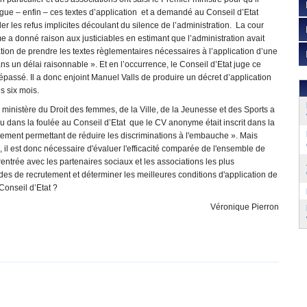
ue – enfin – ces textes d’application et a demandé au Conseil d’Etat
er les refus implicites découlant du silence de l’administration. La cour
 a donné raison aux justiciables en estimant que l’administration avait
ation de prendre les textes règlementaires nécessaires à l’application d’une
ans un délai raisonnable ». Et en l’occurrence, le Conseil d’Etat juge ce
épassé. Il a donc enjoint Manuel Valls de produire un décret d’application
s six mois.
 ministère du Droit des femmes, de la Ville, de la Jeunesse et des Sports a
 dans la foulée au Conseil d’Etat que le CV anonyme était inscrit dans la
utement permettant de réduire les discriminations à l'embauche ». Mais
 il est donc nécessaire d'évaluer l'efficacité comparée de l'ensemble de
rentrée avec les partenaires sociaux et les associations les plus
es de recrutement et déterminer les meilleures conditions d'application de
 Conseil d’Etat ?
Véronique Pierron