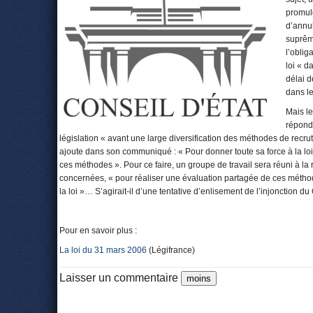
promulg
d’annul
suprême
l’oblig
loi « d
délai d
dans le
Mais le
répondu
législation « avant une large diversification des méthodes de recr
ajoute dans son communiqué : « Pour donner toute sa force à la loi,
ces méthodes ». Pour ce faire, un groupe de travail sera réuni à la 
concernées, « pour réaliser une évaluation partagée de ces méthod
la loi »… S’agirait-il d’une tentative d’enlisement de l’injonction du
Pour en savoir plus :
La loi du 31 mars 2006
(Légifrance)
Laisser un commentaire