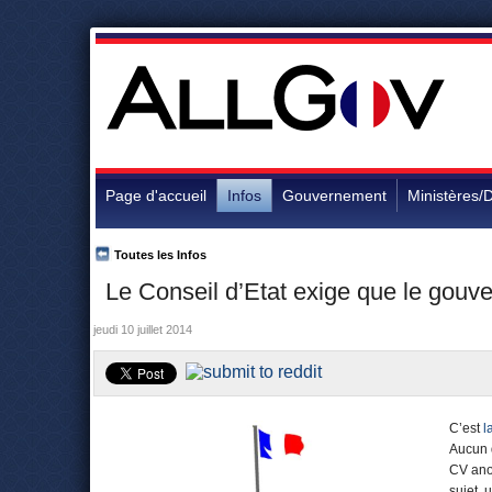
Page d'accueil
Infos
Gouvernement
Ministères/D
Toutes les Infos
Le Conseil d’Etat exige que le go
jeudi 10 juillet 2014
C’est
l
Aucun 
CV ano
sujet, 