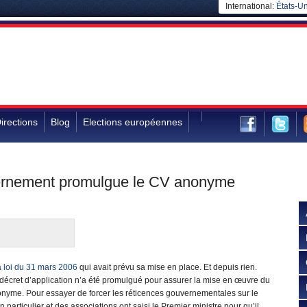
International:
États-Un
irections
Blog
Elections européennes
uvernement promulgue le CV anonyme
a loi du 31 mars 2006
qui avait prévu sa mise en place. Et depuis rien.
décret d’application n’a été promulgué pour assurer la mise en œuvre du
nyme. Pour essayer de forcer les réticences gouvernementales sur le
un particulier et des associations ont saisi le Premier ministre pour qu’il