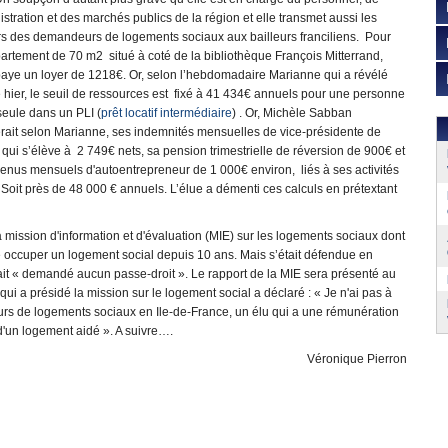
istration et des marchés publics de la région et elle transmet aussi les
rs des demandeurs de logements sociaux aux bailleurs franciliens. Pour
artement de 70 m2 situé à coté de la bibliothèque François Mitterrand,
paye un loyer de 1218€. Or, selon l’hebdomadaire Marianne qui a révélé
re hier, le seuil de ressources est fixé à 41 434€ annuels pour une personne
seule dans un PLI (
prêt locatif intermédiaire
) . Or, Michèle Sabban
rait selon Marianne, ses indemnités mensuelles de vice-présidente de
qui s’élève à 2 749€ nets, sa pension trimestrielle de réversion de 900€ et
enus mensuels d'autoentrepreneur de 1 000€ environ, liés à ses activités
 Soit près de 48 000 € annuels. L’élue a démenti ces calculs en prétextant
la mission d'information et d'évaluation (MIE) sur les logements sociaux dont
me occuper un logement social depuis 10 ans. Mais s’était défendue en
’avait « demandé aucun passe-droit ». Le rapport de la MIE sera présenté au
ui a présidé la mission sur le logement social a déclaré : « Je n'ai pas à
s de logements sociaux en Ile-de-France, un élu qui a une rémunération
d'un logement aidé ». A suivre….
Véronique Pierron