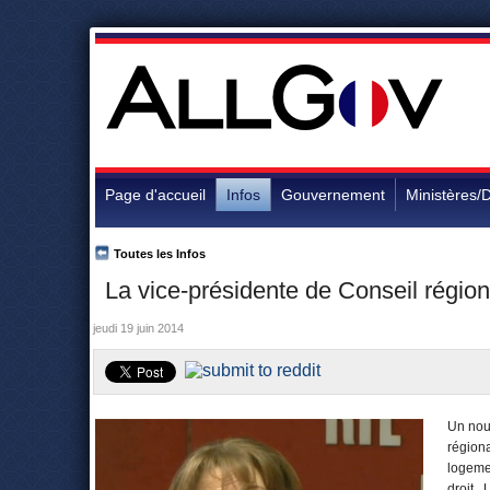
Page d'accueil
Infos
Gouvernement
Ministères/D
Toutes les Infos
La vice-présidente de Conseil régiona
jeudi 19 juin 2014
Un nouv
région
logemen
droit. 