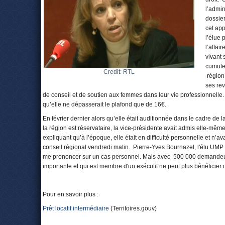
l’admin
dossie
cet app
l’élue 
l’affai
vivant 
cumule
Credit: RTL
région 
ses rev
de conseil et de soutien aux femmes dans leur vie professionnelle.
qu’elle ne dépasserait le plafond que de 16€.
En février dernier alors qu’elle était auditionnée dans le cadre de 
la région est réservataire, la vice-présidente avait admis elle-mê
expliquant qu’à l’époque, elle était en difficulté personnelle et n
conseil régional vendredi matin. Pierre-Yves Bournazel, l'élu UMP q
me prononcer sur un cas personnel. Mais avec 500 000 demandeur
importante et qui est membre d'un exécutif ne peut plus bénéficier 
Pour en savoir plus :
Prêt locatif intermédiaire
(Territoires.gouv)