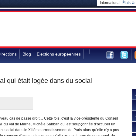
International:
États-Un
irections
Blog
Elections européennes
l qui était logée dans du social
eau cas de passe droit… Cette fois, c’est la vice-présidente du Conseil
al du Val de Marne, Michèle Sabban qui est soupçonnée d’occuper un
t social dans le XIIIème arrondissement de Paris alors qu’elle n’y a pas
Un soupçon d’autant plus grave qu’elle est en charge du personnel, de