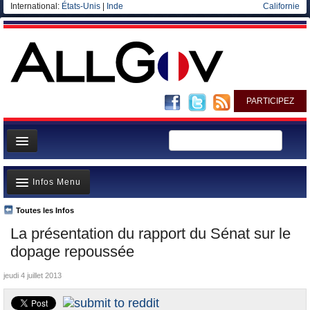
International:
États-Unis
|
Inde
Californie
PARTICIPEZ
Page d'accueil
Infos Menu
Infos
Gouvernement
Toutes les Infos
A la Une
La présentation du rapport du Sénat sur le
Ministères/Directions
Polémiques
dopage repoussée
Blog
Où va l’argent?
jeudi 4 juillet 2013
Elections européennes
La France et le Monde