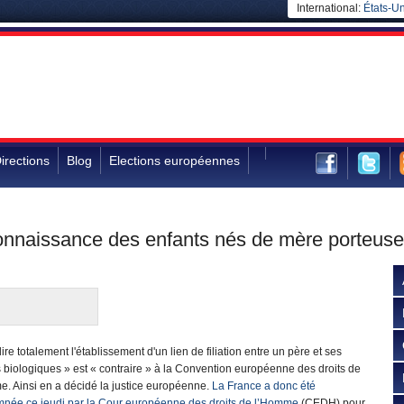
International:
États-Un
irections
Blog
Elections européennes
naissance des enfants nés de mère porteuse 
dire totalement l'établissement d'un lien de filiation entre un père et ses
 biologiques » est « contraire » à la Convention européenne des droits de
e. Ainsi en a décidé la justice européenne.
La France a donc été
née ce jeudi par la Cour européenne des droits de l’Homme
(CEDH) pour