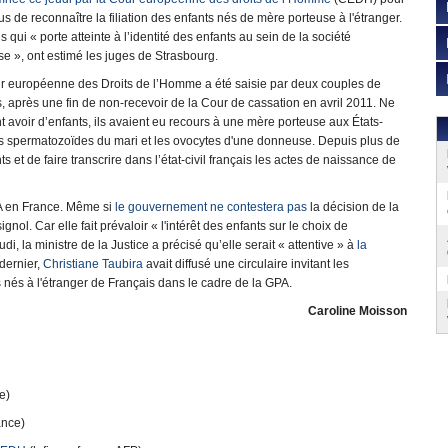
us de reconnaître la filiation des enfants nés de mère porteuse à l'étranger.
s qui « porte atteinte à l’identité des enfants au sein de la société
se », ont estimé les juges de Strasbourg.
r européenne des Droits de l’Homme a été saisie par deux couples de
, après une fin de non-recevoir de la Cour de cassation en avril 2011. Ne
 avoir d’enfants, ils avaient eu recours à une mère porteuse aux États-
s spermatozoïdes du mari et les ovocytes d'une donneuse. Depuis plus de
s et de faire transcrire dans l’état-civil français les actes de naissance de
GPA en France. Même si
le gouvernement ne contestera pas
la décision de la
. Car elle fait prévaloir « l'intérêt des enfants sur le choix de
di, la ministre de la Justice a précisé qu’elle serait « attentive » à
la
 dernier,
Christiane Taubira
avait diffusé une circulaire invitant les
ts nés à l'étranger de Français dans le cadre de la GPA.
Caroline Moisson
e)
ance)