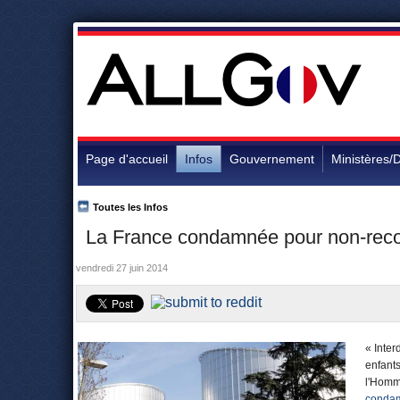
Page d'accueil
Infos
Gouvernement
Ministères/D
Toutes les Infos
La France condamnée pour non-recon
vendredi 27 juin 2014
« Inter
enfants
l'Homm
condam