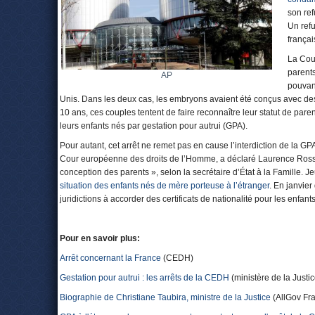
son ref
Un refu
françai
La Cou
parents
AP
pouvant
Unis. Dans les deux cas, les embryons avaient été conçus avec de
10 ans, ces couples tentent de faire reconnaître leur statut de parent
leurs enfants nés par gestation pour autrui (GPA).
Pour autant, cet arrêt ne remet pas en cause l’interdiction de la 
Cour européenne des droits de l’Homme, a déclaré Laurence Rossignol
conception des parents », selon la secrétaire d’État à la Famille. Jeu
situation des enfants nés de mère porteuse à l’étranger
. En janvier
juridictions à accorder des certificats de nationalité pour les enfan
Pour en savoir plus:
Arrêt concernant la France
(CEDH)
Gestation pour autrui : les arrêts de la CEDH
(ministère de la Justic
Biographie de Christiane Taubira, ministre de la Justice
(AllGov Fr