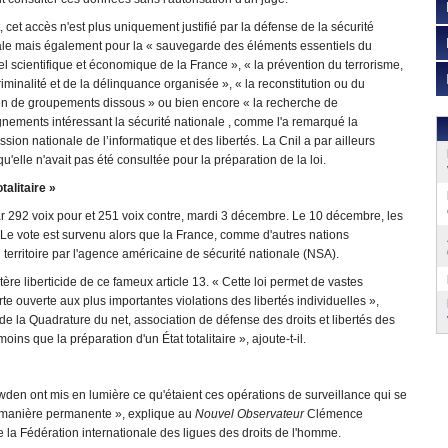
, cet accès n'est plus uniquement justifié par la défense de la sécurité
ale mais également pour la « sauvegarde des éléments essentiels du
el scientifique et économique de la France », « la prévention du terrorisme,
riminalité et de la délinquance organisée », « la reconstitution ou du
en de groupements dissous » ou bien encore « la recherche de
nements intéressant la sécurité nationale , comme l'a remarqué la
ion nationale de l’informatique et des libertés. La Cnil a par ailleurs
u'elle n'avait pas été consultée pour la préparation de la loi.
talitaire »
ar 292 voix pour et 251 voix contre, mardi 3 décembre. Le 10 décembre, les
. Le vote est survenu alors que la France, comme d'autres nations
territoire par l'agence américaine de sécurité nationale (NSA).
re liberticide de ce fameux article 13. « Cette loi permet de vastes
rte ouverte aux plus importantes violations des libertés individuelles »,
 la Quadrature du net, association de défense des droits et libertés des
moins que la préparation d'un État totalitaire », ajoute-t-il.
den ont mis en lumière ce qu'étaient ces opérations de surveillance qui se
de manière permanente », explique au
Nouvel Observateur
Clémence
e la Fédération internationale des ligues des droits de l'homme.