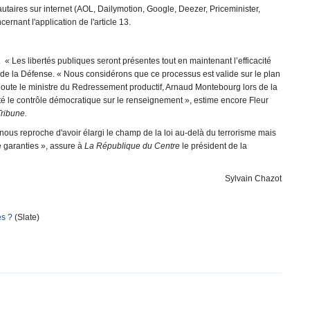
taires sur internet (AOL, Dailymotion, Google, Deezer, Priceminister,
rnant l'application de l'article 13.
 « Les libertés publiques seront présentes tout en maintenant l’efficacité
e de la Défense. « Nous considérons que ce processus est valide sur le plan
, ajoute le ministre du Redressement productif, Arnaud Montebourg lors de la
té le contrôle démocratique sur le renseignement », estime encore Fleur
Tribune.
ous reproche d'avoir élargi le champ de la loi au-delà du terrorisme mais
de garanties », assure à
La République du Centre
le président de la
Sylvain Chazot
tes ?
(Slate)