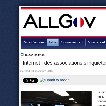
Page d'accueil
Infos
Gouvernement
Ministères/D
Toutes les Infos
Internet : des associations s'inquiète
mercredi 18 décembre 2013
La loi 
indiffé
donnée
peuvent