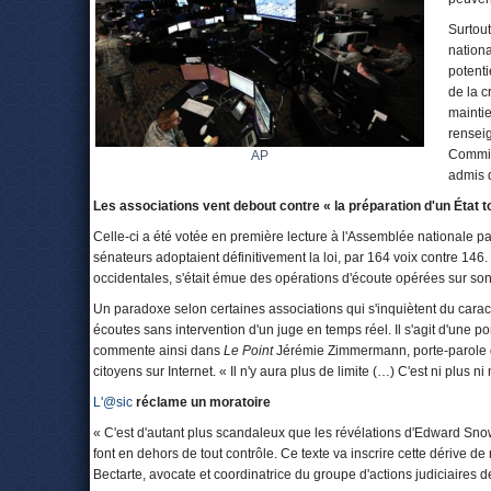
Surtout
nation
potenti
de la c
mainti
renseig
Commiss
AP
admis q
Les associations vent debout contre « la préparation d'un État to
Celle-ci a été votée en première lecture à l'Assemblée nationale p
sénateurs adoptaient définitivement la loi, par 164 voix contre 146
occidentales, s'était émue des opérations d'écoute opérées sur son 
Un paradoxe selon certaines associations qui s'inquiètent du caractè
écoutes sans intervention d'un juge en temps réel. Il s'agit d'une po
commente ainsi dans
Le Point
Jérémie Zimmermann, porte-parole de
citoyens sur Internet. « Il n'y aura plus de limite (…) C'est ni plus ni 
L'@sic
réclame un moratoire
« C'est d'autant plus scandaleux que les révélations d'Edward Snow
font en dehors de tout contrôle. Ce texte va inscrire cette dérive 
Bectarte, avocate et coordinatrice du groupe d'actions judiciaires d