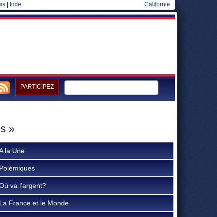
is
|
Inde
Californie
PARTICIPEZ
is »
A la Une
Polémiques
Où va l’argent?
La France et le Monde