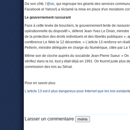
De son côté,
l'@sic
, qui regroupe les géants des services communau
Facebook et Yahoo!) a réclamé la mise en place d'un moratoire conce
Le gouvernement rassurant
Face à cette levée de boucliers, le gouvernement tente de rassurer.
opérationnelle du dispositif », défend Jean-Yves Le Drian, ministr
de la protection des droits individuels et des libertés publiques »
conférence Le Web le 12 décembre. « L'article 13 renforce en réali
Pellerin, ministre déléguée en charge du Numérique, citée par
La 
Même son de cloche auprès du socialiste Jean-Pierre Sueur. « On n
vérifiez dans la loi, tout y était déjà en 1991. On fournit juste plus 
commission des lois au Sénat.
Pour en savoir plus:
L'article 13 est-il plus dangereux pour Internet que les lois existan
Laisser un commentaire