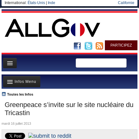
International:
États-Unis
|
Inde
Californie
PARTICIPEZ
Page d'accueil
Infos Menu
Infos
Gouvernement
Toutes les Infos
A la Une
Greenpeace s’invite sur le site nucléaire du
Ministères/Directions
Polémiques
Tricastin
Blog
Où va l’argent?
mardi 16 juillet 2013
Elections européennes
La France et le Monde