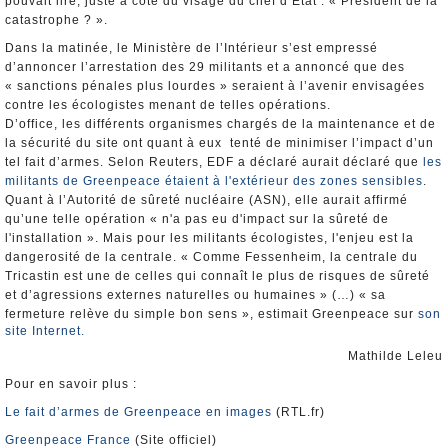
pouvait lire, juste à côté du visage du chef d’Etat : « Président de la
catastrophe ? ».
Dans la matinée, le Ministère de l’Intérieur s’est empressé
d’annoncer l’arrestation des 29 militants et a annoncé que des
« sanctions pénales plus lourdes » seraient à l’avenir envisagées
contre les écologistes menant de telles opérations.
D’office, les différents organismes chargés de la maintenance et de
la sécurité du site ont quant à eux tenté de minimiser l’impact d’un
tel fait d’armes. Selon Reuters, EDF a déclaré aurait déclaré que
les
militants de Greenpeace étaient à l'extérieur des zones sensibles
.
Quant à l’Autorité de sûreté nucléaire (ASN), elle aurait affirmé
qu’une telle opération « n'a pas eu d'impact sur la sûreté de
l'installation ». Mais pour les militants écologistes, l'enjeu est la
dangerosité de la centrale. « Comme Fessenheim, la centrale du
Tricastin est une de celles qui connaît le plus de risques de sûreté
et d’agressions externes naturelles ou humaines » (…) « sa
fermeture relève du simple bon sens », estimait Greenpeace sur
son
site Internet.
Mathilde Leleu
Pour en savoir plus :
Le fait d’armes de Greenpeace en images
(RTL.fr)
Greenpeace France
(Site officiel)