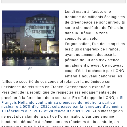
Nominations et Démissions
Elections européennes
Lundi matin à l’aube, une
trentaine de militants écologistes
Infos insolites
de Greenpeace se sont introduits
sur le site nucléaire de Tricastin,
dans la Drôme. La zone
comporterait, selon
l’organisation, l’un des cinq sites
les plus dangereux de France,
ayant notamment dépassé la
période de 30 ans d’existence
initialement prévue. Ce nouveau
AP
coup d’éclat orchestré par l’ONG
entend à nouveau dénoncer les
failles de sécurité de ces zones et relancer la polémique sur
l’existence de tels sites en France. Greenpeace a exhorté le
Président de la république de respecter ses engagements et de
procéder à la fermeture de la centrale. En effet rappelle l’ONG, «
Si
François Hollande veut tenir sa promesse de réduire la part du
nucléaire à 50% d’ici 2025, cela passe par la fermeture d’au moins
10 réacteurs d’ici 2017 et 20 réacteurs d’ici 2020.
»Un message on
ne peut plus clair de la part de l’organisation. Sur une énorme
banderole déroulée à même l’un des réacteurs de la centrale, on