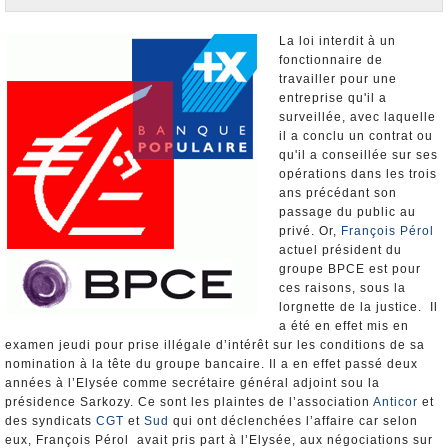
Nominations et Démissions
Elections européennes
La loi interdit à un
fonctionnaire de
Infos insolites
travailler pour une
entreprise qu'il a
surveillée, avec laquelle
il a conclu un contrat ou
qu'il a conseillée sur ses
opérations dans les trois
ans précédant son
passage du public au
privé. Or,
François Pérol
actuel président du
groupe BPCE est pour
ces raisons, sous la
lorgnette de la justice. Il
a été en effet mis en
examen jeudi pour prise illégale d’intérêt sur les conditions de sa
nomination à la tête du groupe bancaire. Il a en effet passé deux
années à l’Elysée comme secrétaire général adjoint sou la
présidence Sarkozy. Ce sont les plaintes de l’association
Anticor
et
des syndicats
CGT
et
Sud
qui ont déclenchées l’affaire car selon
eux, François Pérol avait pris part à l’Elysée, aux négociations sur