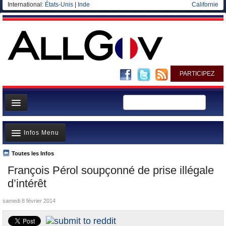
International:
États-Unis
|
Inde
Californie
PARTICIPEZ
Page d'accueil
Infos Menu
Infos
Gouvernement
Toutes les Infos
A la Une
François Pérol soupçonné de prise illégale
Ministères/Directions
Polémiques
d’intérêt
Blog
Où va l’argent?
samedi 8 février 2014
Elections européennes
La France et le Monde