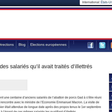
International:
États-Un
irections
Blog
Elections européennes
alariés qu’il avait traités d’illettrés
ient une centaine d’anciens salariés de l’abattoir de porcs Gad à s’être réuni
a rencontre avec le ministre de l’Economie Emmanuel Macron. La visite de
ier était attendue de longue date après des propos tenus le 1er septembre
 à l’égard de ces mêmes salariés les qualifiant d’illettrés.