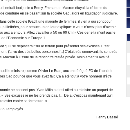
u’il entrait tout juste à Bercy, Emmanuel Macron étayait la réforme du
de conduire en se basant sur la société Gad, alors en liquidation judiciaire.
 dans cette société [Gad], une majorité de femmes, il y en a qui sont pour
p illettrées, pour beaucoup on leur explique: « vous n’avez plus d’avenir
u aux alentours. Allez travailler à 50 ou 60 km! » Ces gens-là n’ont pas le
e de l’Economie sur Europe 1.
ant qu’il se déplacerait sur le terrain pour présenter ses excuses. C’est
nt, j'ai vu des très belles personnes [...] C'était très émouvant, ils sont très
uel Macron à l’issue de la rencontre restée privée. Visiblement il avait à
laudi le ministre, comme Olivier Le Bras, ancien délégué FO de l’abattoir:
des Gad pour ce que vous avez fait. Ça a été tout à votre honneur d'être
nomie ne passent pas. Yvon Milin a ainsi offert au ministre un paquet de
Ses excuses je ne les prends pas. [...] Déjà, c’est pas maintenant qu’il
protester contre sa fermeture. »
s 850 employés.
Fanny Dassié