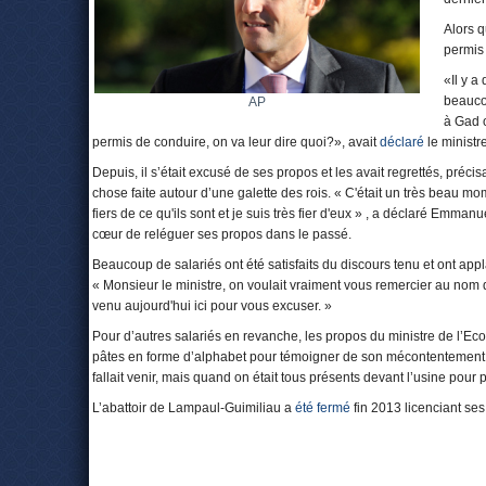
Alors q
permis 
«Il y a
beaucou
AP
à Gad o
permis de conduire, on va leur dire quoi?», avait
déclaré
le ministr
Depuis, il s’était excusé de ses propos et les avait regrettés, précis
chose faite autour d’une galette des rois. « C'était un très beau mome
fiers de ce qu'ils sont et je suis très fier d'eux » , a déclaré Emman
cœur de reléguer ses propos dans le passé.
Beaucoup de salariés ont été satisfaits du discours tenu et ont app
« Monsieur le ministre, on voulait vraiment vous remercier au nom 
venu aujourd'hui ici pour vous excuser. »
Pour d’autres salariés en revanche, les propos du ministre de l’Eco
pâtes en forme d’alphabet pour témoigner de son mécontentement. « 
fallait venir, mais quand on était tous présents devant l’usine pour 
L’abattoir de Lampaul-Guimiliau a
été fermé
fin 2013 licenciant se