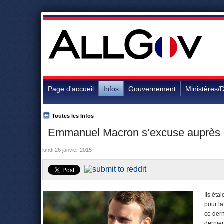
Page d'accueil
Infos
Gouvernement
Ministères/D
Toutes les Infos
Emmanuel Macron s’excuse auprès des s
lundi 26 janvier 2015
Ils éta
pour l
ce dern
dernier