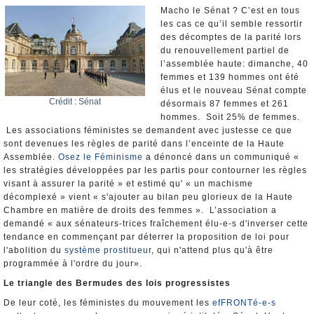
Nominations et Démissions
Macho le Sénat ? C’est en tous
les cas ce qu’il semble ressortir
Elections européennes
des décomptes de la parité lors
Infos insolites
du renouvellement partiel de
l’assemblée haute: dimanche, 40
femmes et 139 hommes ont été
élus et le nouveau Sénat compte
Crédit : Sénat
désormais 87 femmes et 261
hommes. Soit 25% de femmes.
Les associations féministes se demandent avec justesse ce que
sont devenues les règles de parité dans l’enceinte de la Haute
Assemblée.
Osez le Féminisme
a dénoncé dans un communiqué «
les stratégies développées par les partis pour contourner les règles
visant à assurer la parité » et estimé qu' « un machisme
décomplexé » vient « s'ajouter au bilan peu glorieux de la Haute
Chambre en matière de droits des femmes ». L’association a
demandé « aux sénateurs-trices fraîchement élu-e-s d'inverser cette
tendance en commençant par déterrer la proposition de loi pour
l'abolition du
système prostitueur
, qui n'attend plus qu'à être
programmée à l'ordre du jour».
Le triangle des Bermudes des lois progressistes
De leur coté, les féministes du mouvement les
efFRONTé-e-s