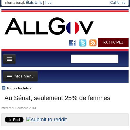
International:
États-Unis
|
Inde
Californie
PARTICIPEZ
Page d'accueil
Infos Menu
Infos
Gouvernement
Toutes les Infos
A la Une
Au Sénat, seulement 25% de femmes
Ministères/Directions
Polémiques
Blog
mercredi 1 octobre 2014
Où va l’argent?
Elections européennes
La France et le Monde