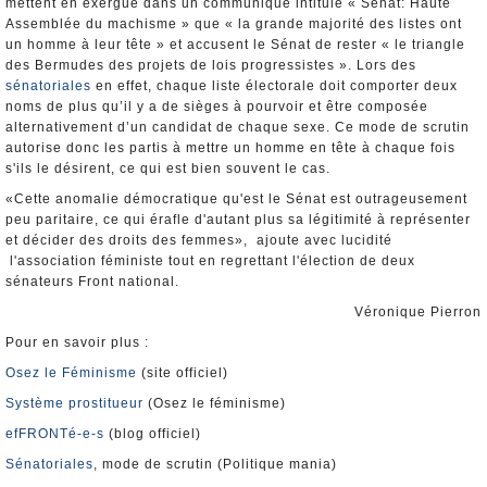
mettent en exergue dans un communiqué intitulé « Sénat: Haute
Assemblée du machisme » que « la grande majorité des listes ont
un homme à leur tête » et accusent le Sénat de rester « le triangle
des Bermudes des projets de lois progressistes ». Lors des
sénatoriales
en effet, chaque liste électorale doit comporter deux
noms de plus qu’il y a de sièges à pourvoir et être composée
alternativement d’un candidat de chaque sexe. Ce mode de scrutin
autorise donc les partis à mettre un homme en tête à chaque fois
s'ils le désirent, ce qui est bien souvent le cas.
«Cette anomalie démocratique qu'est le Sénat est outrageusement
peu paritaire, ce qui érafle d'autant plus sa légitimité à représenter
et décider des droits des femmes», ajoute avec lucidité
l'association féministe tout en regrettant l'élection de deux
sénateurs Front national.
Véronique Pierron
Pour en savoir plus :
Osez le Féminisme
(site officiel)
Système prostitueur
(Osez le féminisme)
efFRONTé-e-s
(blog officiel)
Sénatoriales
, mode de scrutin (Politique mania)