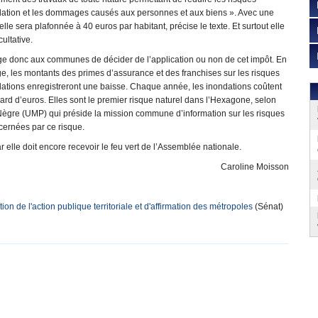
dation et les dommages causés aux personnes et aux biens ». Avec une
: elle sera plafonnée à 40 euros par habitant, précise le texte. Et surtout elle
cultative.
ge donc aux communes de décider de l’application ou non de cet impôt. En
, les montants des primes d’assurance et des franchises sur les risques
dations enregistreront une baisse. Chaque année, les inondations coûtent
iard d’euros. Elles sont le premier risque naturel dans l’Hexagone, selon
Nègre (UMP) qui préside la mission commune d’information sur les risques
cernées par ce risque.
ar elle doit encore recevoir le feu vert de l’Assemblée nationale.
Caroline Moisson
on de l'action publique territoriale et d'affirmation des métropoles
(Sénat)