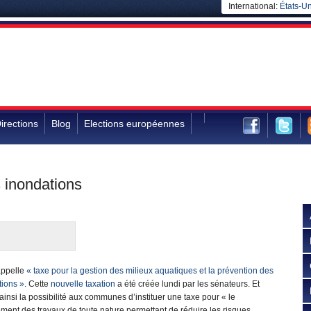
International:
États-Un
irections
Blog
Elections européennes
s inondations
appelle
« taxe pour la gestion des milieux aquatiques et la prévention des
tions »
. Cette
nouvelle taxation
a été créée lundi par les sénateurs. Et
insi la possibilité aux communes d’instituer une taxe pour « le
ment des travaux de toute nature permettant de réduire les risques