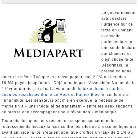
Nominations et Démissions
Elections européennes
Le gouvernement
avait déclaré
Infos insolites
l’urgence sur ce
texte en limitant
la navette
parlementaire à
une seule lecture
par chambre et
c’est chose faite.
Désormais, la
presse en ligne
paiera la même TVA que la presse papier, soit 2,1% au lieu des
19,6% payés jusqu’alors. Déjà adopté par l’Assemblée Nationale le
4 février dernier, le sénat a voté lundi,
le texte déposé par les
députés socialistes Bruno Le Roux et Patrick Bloche
, conforme à
l’unanimité. Les sénateurs ont mis en exergue la nécessité de
mettre fin à « une inégalité de traitement » entre les deux supports
de presse et d'accompagner une « révolution » médiatique.
Toutefois des questions restent en suspens concernant les
redressements fiscaux lancés contre les sites de presse en ligne qui
ayant anticipé la loi, s’étaient appliqué d’office un taux de 2,1% au