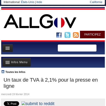
International:
États-Unis
|
Inde
Californie
PARTICIPEZ
Page d'accueil
Infos Menu
Infos
Gouvernement
Toutes les Infos
A la Une
Un taux de TVA à 2,1% pour la presse en
Ministères/Directions
Polémiques
ligne
Blog
Où va l’argent?
mercredi 19 février 2014
Elections européennes
La France et le Monde