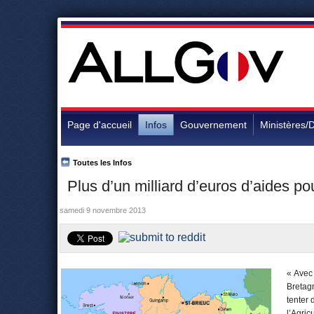
Page d'accueil
Infos
Gouvernement
Ministères/D
Toutes les Infos
Plus d’un milliard d’euros d’aides po
samedi 9 novembre 2013
« Avec 
Bretagn
tenter 
l’Agric