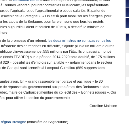
à Rennes vendredi pour rencontrer les élus locaux, les représentants
ux de l’agriculture, de l’agroalimentaire et des salariés. Et parler du
 d’avenir de la Bretagne ». « On est là pour mobiliser les énergies, pour
er les atouts de la Bretagne, pour faire en sorte que tous les projets
bles aujourd'hui aient le soutien de l'État », a déclaré le ministre de
lture.
à de la promesse d’un rebond,
les deux ministres ne sont pas venus les
résorerie des entreprises en difficulté, s’ajoute plus d’un milliard d’euros
lique d'investissement et 555 millions par l'État. Ils ont aussi annoncé
ne (fonds FEADER) sur la période 2014-2020 sera doublé, de 175 millions
it 320 « possibilités d'emplois sur la table » - notamment dans le secteur
ariés de Gad qui sont licenciés à Lampaul-Guimiliau (889 suppressions
nifestation. Un « grand rassemblement grave et pacifique » le 30
ce de réponses du gouvernement aux problèmes des Bretonnes et des
oadec, maire de Carhaix et membre du collectif des « Bonnets rouges ». Qui
es pour attirer l’attention du gouvernement ».
Caroline Moisson
a région Bretagne
(ministère de l’Agriculture)