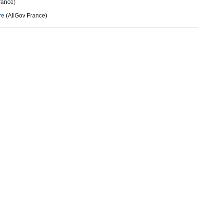
rance)
re
(AllGov France)