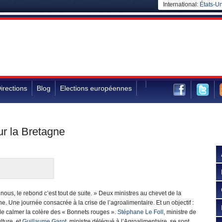
International:
États-Un
irections
Blog
Elections européennes
ur la Bretagne
nous, le rebond c’est tout de suite. » Deux ministres au chevet de la
e. Une journée consacrée à la crise de l’agroalimentaire. Et un objectif :
de calmer la colère des « Bonnets rouges ».
Stéphane Le Foll
, ministre de
ulture, et
Guillaume Garot
, ministre délégué à l’Agroalimentaire, se sont