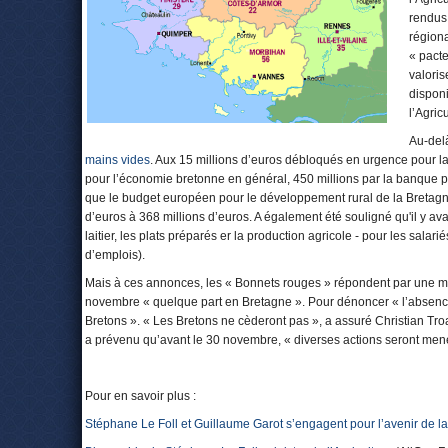
rendus 
régiona
« pacte
valoris
disponi
l’Agricu
Au-del
mains vides
. Aux 15 millions d’euros débloqués en urgence pour la t
pour l’économie bretonne en général, 450 millions par la banque pub
que le budget européen pour le développement rural de la Bretag
d’euros à 368 millions d’euros. A également été souligné qu'il y ava
laitier, les plats préparés er la production agricole - pour les sal
d’emplois).
Mais à ces annonces, les « Bonnets rouges » répondent par une ma
novembre « quelque part en Bretagne ». Pour dénoncer « l’absen
Bretons ». « Les Bretons ne cèderont pas », a assuré Christian Tr
a prévenu qu’avant le 30 novembre, « diverses actions seront mené
Pour en savoir plus :
Stéphane Le Foll et Guillaume Garot s’engagent pour l’avenir de l