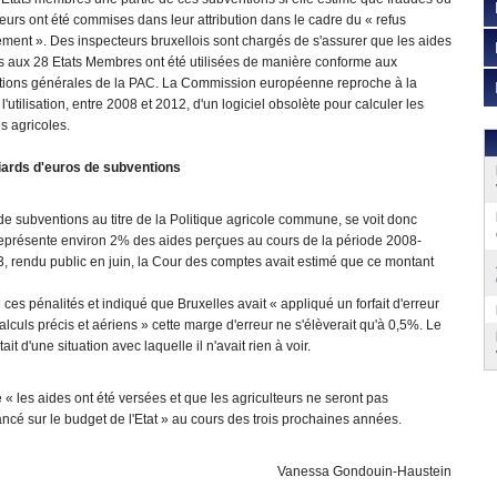
eurs ont été commises dans leur attribution dans le cadre du « refus
ment ». Des inspecteurs bruxellois sont chargés de s'assurer que les aides
s aux 28 Etats Membres ont été utilisées de manière conforme aux
ations générales de la PAC. La Commission européenne reproche à la
l'utilisation, entre 2008 et 2012, d'un logiciel obsolète pour calculer les
s agricoles.
liards d'euros de subventions
e subventions au titre de la Politique agricole commune, se voit donc
 représente environ 2% des aides perçues au cours de la période 2008-
13, rendu public en juin, la Cour des comptes avait estimé que ce montant
é ces pénalités et indiqué que Bruxelles avait « appliqué un forfait d'erreur
lculs précis et aériens » cette marge d'erreur ne s'élèverait qu'à 0,5%. Le
ait d'une situation avec laquelle il n'avait rien à voir.
e « les aides ont été versées et que les agriculteurs ne seront pas
ncé sur le budget de l'Etat » au cours des trois prochaines années.
Vanessa Gondouin-Haustein