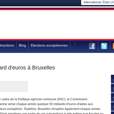
International:
États-Un
irections
Blog
Elections européennes
ard d'euros à Bruxelles
e cadre de la Politique agricole commune (PAC), la Commission
enne verse chaque année quelque 50 milliards d'euros d'aides aux
lteurs européens. Toutefois, Bruxelles récupère également chaque année
 Etats membres une partie de ces subventions si elle estime que fraudes ou