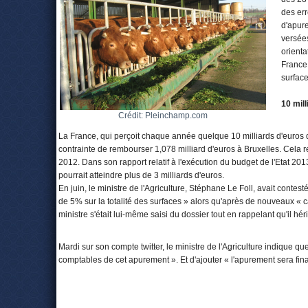
des err
d'apure
versée
orient
France 
surface
10 mil
Crédit: Pleinchamp.com
La France, qui perçoit chaque année quelque 10 milliards d'euros d
contrainte de rembourser 1,078 milliard d'euros à Bruxelles. Cela
2012. Dans son rapport relatif à l'exécution du budget de l'Etat 20
pourrait atteindre plus de 3 milliards d'euros.
En juin, le ministre de l'Agriculture, Stéphane Le Foll, avait contest
de 5% sur la totalité des surfaces » alors qu'après de nouveaux « ca
ministre s'était lui-même saisi du dossier tout en rappelant qu'il hérit
Mardi sur son compte twitter, le ministre de l'Agriculture indique qu
comptables de cet apurement ». Et d'ajouter « l'apurement sera fina