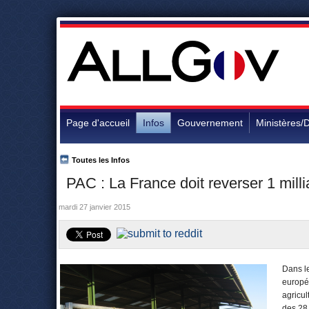
Page d'accueil
Infos
Gouvernement
Ministères/D
Toutes les Infos
PAC : La France doit reverser 1 milli
mardi 27 janvier 2015
Dans l
europé
agricu
des 28