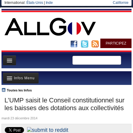
International:
États-Unis
|
Inde
Californie
PARTICIPEZ
Page d'accueil
Infos Menu
Infos
Gouvernement
Toutes les Infos
A la Une
L’UMP saisit le Conseil constitutionnel sur
Ministères/Directions
Polémiques
les baisses des dotations aux collectivités
Blog
Où va l’argent?
mardi 23 décembre 2014
Elections européennes
La France et le Monde