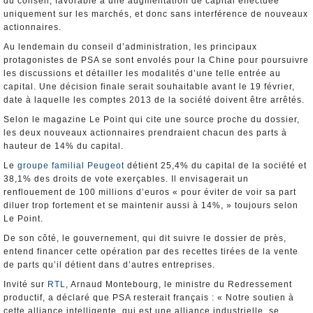
du conseil, favorable à une augmentation de capital effectuée
uniquement sur les marchés, et donc sans interférence de nouveaux
actionnaires.
Au lendemain du conseil d’administration, les principaux
protagonistes de PSA se sont envolés pour la Chine pour poursuivre
les discussions et détailler les modalités d’une telle entrée au
capital. Une décision finale serait souhaitable avant le 19 février,
date à laquelle les comptes 2013 de la société doivent être arrêtés.
Selon le magazine Le Point qui cite une source proche du dossier,
les deux nouveaux actionnaires prendraient chacun des parts à
hauteur de 14% du capital.
Le
groupe familial Peugeot
détient 25,4% du capital de la société et
38,1% des droits de vote exerçables. Il envisagerait un
renflouement de 100 millions d’euros « pour éviter de voir sa part
diluer trop fortement et se maintenir aussi à 14%, » toujours selon
Le Point.
De son côté, le gouvernement, qui dit suivre le dossier de près,
entend financer cette opération par des recettes tirées de la vente
de parts qu’il détient dans d’autres entreprises.
Invité sur
RTL
, Arnaud Montebourg, le ministre du Redressement
productif, a déclaré que PSA resterait français : « Notre soutien à
cette alliance intelligente, qui est une alliance industrielle, se