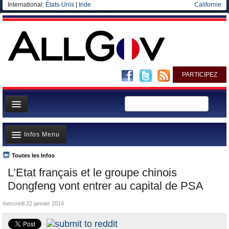
International:
États-Unis
|
Inde
Californie
PARTICIPEZ
Page d'accueil
Infos Menu
Infos
Gouvernement
Toutes les Infos
A la Une
L’Etat français et le groupe chinois
Ministères/Directions
Polémiques
Dongfeng vont entrer au capital de PSA
Blog
Où va l’argent?
mercredi 22 janvier 2014
Elections européennes
La France et le Monde