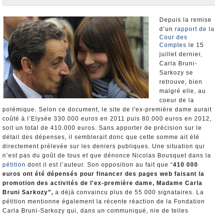
Nominations et Démissions
Elections européennes
Depuis la remise
d’un
rapport de la
Infos insolites
Cour des
Comptes
le 15
juillet dernier,
Carla Bruni-
Sarkozy se
retrouve, bien
malgré elle, au
coeur de la
polémique. Selon ce document, le site de l'ex-première dame aurait
coûté à l’Elysée 330.000 euros en 2011 puis 80.000 euros en 2012,
soit un total de 410.000 euros. Sans apporter de précision sur le
détail des dépenses, il semblerait donc que cette somme ait été
directement prélevée sur les deniers publiques. Une situation qui
n’est pas du goût de tous et que dénonce Nicolas Bousquet dans la
pétition
dont il est l’auteur. Son opposition au fait que “
410 000
euros ont été dépensés pour financer des pages web faisant la
promotion des activités de l'ex-première dame, Madame Carla
Bruni Sarkozy”,
a déjà convaincu plus de 55 000 signataires. La
pétition mentionne également la récente réaction de la Fondation
Carla Bruni-Sarkozy qui, dans un communiqué, nie de telles