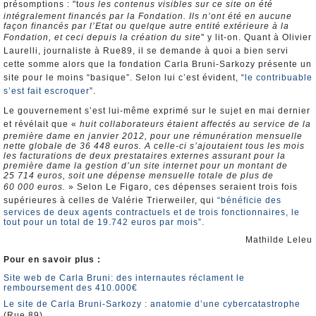
présomptions : "t
ous les contenus visibles sur ce site on été
intégralement financés par la Fondation. Ils n’ont été en aucune
façon financés par l’Etat ou quelque autre entité extérieure à la
Fondation, et ceci depuis la création du site
" y lit-on. Quant à Olivier
Laurelli, journaliste à Rue89, il se demande à quoi a bien servi
cette somme alors que la fondation Carla Bruni-Sarkozy présente un
site pour le moins “basique”. Selon lui c’est évident, “
le contribuable
s’est fait escroquer
”.
Le gouvernement s’est lui-même exprimé sur le sujet en mai dernier
et révélait que «
huit collaborateurs étaient affectés au service de la
première dame en janvier 2012, pour une rémunération mensuelle
nette globale de 36 448 euros. A celle-ci s’ajoutaient tous les mois
les facturations de deux prestataires externes assurant pour la
première dame la gestion d’un site internet pour un montant de
25 714 euros, soit une dépense mensuelle totale de plus de
60 000 euros.
» Selon Le Figaro, ces dépenses seraient trois fois
supérieures à celles de Valérie Trierweiler, qui
“bénéficie des
services de deux agents contractuels et de trois fonctionnaires, le
tout pour un total de 19.742 euros par mois”.
Mathilde Leleu
Pour en savoir plus :
Site web de Carla Bruni: des internautes réclament le
remboursement des 410.000€
Le site de Carla Bruni-Sarkozy : anatomie d’une cybercatastrophe
(Rue 89)