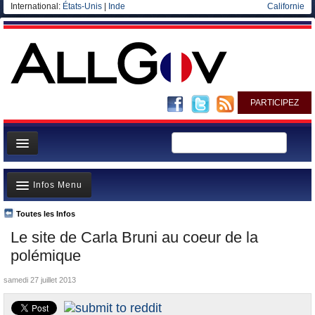
International:
États-Unis
|
Inde
Californie
PARTICIPEZ
Page d'accueil
Infos Menu
Infos
Gouvernement
Toutes les Infos
A la Une
Le site de Carla Bruni au coeur de la
Ministères/Directions
Polémiques
polémique
Blog
Où va l’argent?
samedi 27 juillet 2013
Elections européennes
La France et le Monde