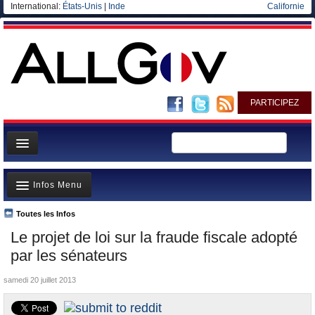
International:
États-Unis
|
Inde
Californie
PARTICIPEZ
Page d'accueil
Infos Menu
Infos
Gouvernement
Toutes les Infos
A la Une
Le projet de loi sur la fraude fiscale adopté
Ministères/Directions
Polémiques
par les sénateurs
Blog
Où va l’argent?
samedi 20 juillet 2013
Elections européennes
La France et le Monde