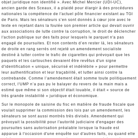
objet juridique non identifié ». Avec Michel Mercier (UDI-UC),
ancien garde des Sceaux, il a plaidé pour élargir à des procédures
nationales la compétence de l'actuel pôle financier existant au TGI
de Paris. Mais les sénateurs s’en sont donnés à cœur joie avec le
texte en rejetant dans la foulée son premier article qui devait ouvrir
aux associations de lutte contre la corruption, le droit de déclencher
l'action publique sur des faits pour lesquels le parquet n'a pas
engagé de poursuites. Et non contents d’en rester là, les sénateurs
de droite en rang serrés ont rejeté un amendement socialiste
destiné à lutter contre le trafic de cigarettes qui prévoyait que les
paquets et les cartouches devaient être revêtus d'un signe
d'identification « unique, sécurisé et indélébile » pour permettre
leur authentification et leur traçabilité, et lutter ainsi contre la
contrebande. Comme l’amendement était somme toute politiquement
correct, l'UMP n’a pas pu le balayer du revers de la main mais a
estimé que même si son objectif était louable, il était « source de
très grande instabilité » juridique et économique.
Sur le monopole de saisine du fisc en matière de fraude fiscale que
voulait supprimer la commission des lois par un amendement, les
sénateurs se sont aussi montrés très divisés. Amendement qui
prévoyait la possibilité pour l'autorité judiciaire d'engager des
poursuites sans autorisation préalable lorsque la fraude est
apparue à l'occasion d'une enquête sur d'autres faits, ou quand elle