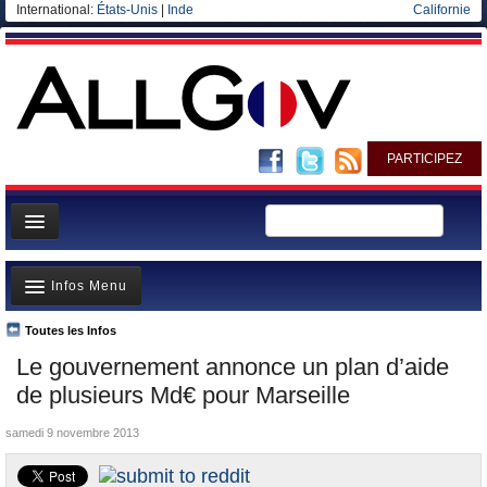
International:
États-Unis
|
Inde
Californie
PARTICIPEZ
Page d'accueil
Infos Menu
Infos
Gouvernement
Toutes les Infos
A la Une
Le gouvernement annonce un plan d’aide
Ministères/Directions
Polémiques
de plusieurs Md€ pour Marseille
Blog
Où va l’argent?
samedi 9 novembre 2013
Elections européennes
La France et le Monde