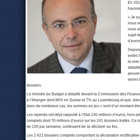
En 2013
hausse 
« Je su
nous n
nous av
sujet d
d’euros
Depuis 
exilés 
la voie
détaill
peuvent
avoirs 
dossiers.
Le ministre du Budget a détaillé devant la Commission des Finan
à l’étranger dont 80% en Suisse et 7% au Luxembourg et que, dans
dans de nombreux cas, les sommes en jeu « sont d’un montant élev
Les repentis ont déjà rapporté à l’Etat 230 millions d’euros, hors p
complets dont 70 millions d’euros sur les 241 dossiers traités. Ce
de 150 par semaine, continuent de se déclarer au fisc.
Les 2 621 dossiers complets comportant la déclaration rectificative e