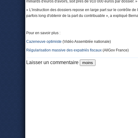
milliards d'euros d'avoirs, soit près de 910 000 euros par dossier. »
« L'instruction des dossiers repose en large part sur le contrôle de l'o
parfois long d'obtenir de la part du contribuable », a expliqué Be
Pour en savoir plus :
Cazeneuve optimiste
(Vidéo Assemblée nationale)
Régularisation massive des expatriés fiscaux
(AllGov France)
Laisser un commentaire