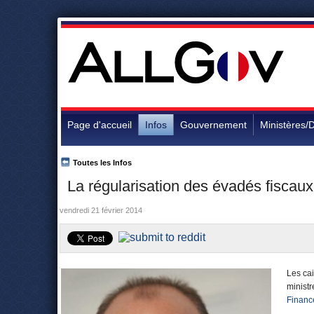
Page d'accueil
Infos
Gouvernement
Ministères/D
Toutes les Infos
La régularisation des évadés fiscaux
vendredi 21 février 2014
Les cai
minist
Financ