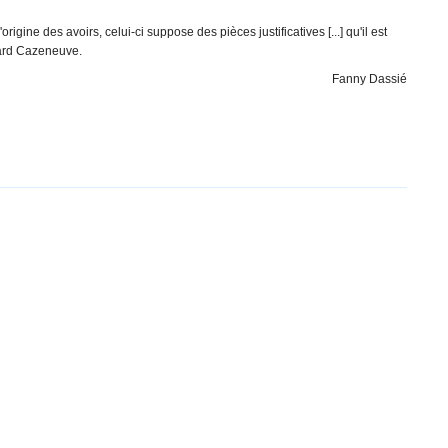
rigine des avoirs, celui-ci suppose des pièces justificatives [...] qu'il est
rnard Cazeneuve.
Fanny Dassié