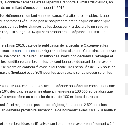
, le contrôle fiscal des exilés repentis a rapporté 10 milliards d’euros, en
de un milliard d’euros par rapport à 2012.
is extrêmement confiant sur notre capacité à atteindre les objectifs que
ous sommes fixés. Je ne pense pas prendre grand risque en disant que
ons de très fortes chances de les dépasser », a déclaré le ministre au
e l’objectif budget 2014 qui sera probablement dépassé d’un milliard
.
le 21 juin 2013, date de la publication de la circulaire Cazeneuve, les
fiscaux se
sont pressés
pour régulariser leur situation. Cette circulaire ouvre
 à une procédure de régularisation des avoirs non déclarés à l'étranger et
e les conditions dans lesquelles les contribuables détenant de tels avoirs
 se mettre en conformité avec la loi fiscale. Des pénalités de 15% pour les
inactifs (héritage) et de 30% pour les avoirs actifs sont à prévoir selon les
ces que 16 000 contribuables avaient déclaré posséder un compte bancaire
 10% des cas, les sommes étaient inférieures à 100 000 euros alors que
é » avec même un « dossier de plus de 100 millions d’euros. »
énalités et majorations pas encore réglées, à partir des 2 621 dossiers
 bilan demeure provisoire sachant que de nouveaux exilés fiscaux, à hauteur
t toutes les pièces justificatives sur l’origine des avoirs représentent « 2,4