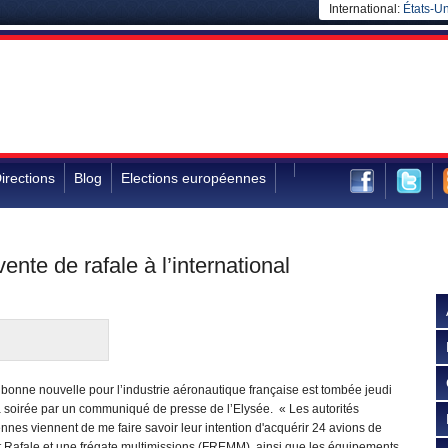
International:
États-Un
irections
Blog
Elections européennes
ente de rafale à l’international
 bonne nouvelle pour l’industrie aéronautique française est tombée jeudi
a soirée par un communiqué de presse de l’Elysée. « Les autorités
nnes viennent de me faire savoir leur intention d'acquérir 24 avions de
 Rafale et une frégate multimissions (FREMM), ainsi que les équipements