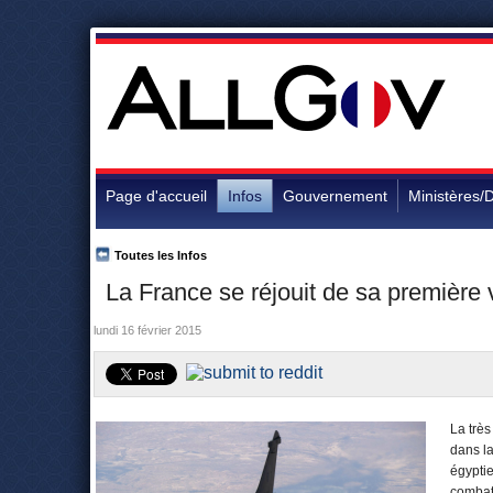
Page d'accueil
Infos
Gouvernement
Ministères/D
Toutes les Infos
La France se réjouit de sa première v
lundi 16 février 2015
La très
dans l
égyptie
combat