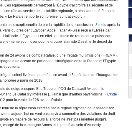
s. Ces équipements permettront à l'Égypte d'accroître sa sécurité et de
out son rôle au service de la stabilité régionale, a ainsi annoncé François
e. « Le Rafale remporte son premier contrat export. »
ente est exceptionnelle de par la rapidité de sa conclusion
: 3 mois
après la
 Paris du président Egyptien Abdel Fattah Al-Sissi reçu à l’Elysée par
s Hollande. L’Egypte est en effet soucieuse de renforcer sa puissance
ée à elle-même et un foyer pour le groupe islamiste Daesh et le désert du
raison de 24 avions de combat Rafale, d’une frégate multimissions (FREMM),
mpagne d’un accord de partenariat stratégique entre la France et l’Egypte
ns égyptiens.
égate soient livrés en priorité et ce avant le 5 août, date de l’inauguration
a honorée à partir de 2018.
oule de neige » espère Eric Trappier, PDG de Dassault Aviation, le
rient. Le Qatar s’y intéresse [...] ainsi que d’autres pays voisins. » L’
Inde
012 pour la vente de 126 avions Rafale.
te tenu de la répression exercée par le régime égyptien pour asseoir son
s avions aujourd'hui ne vont pas servir à commettre des violations du droit
Égypte en matière de recours à la force ne s'est pas montrée jusqu'à
uin, chargé de la campagne Armes et Impunité au sein d’Amnesty