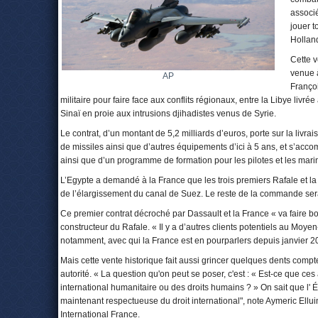
associé
jouer t
Holland
Cette v
venue à
AP
Françoi
militaire pour faire face aux conflits régionaux, entre la Libye livr
Sinaï en proie aux intrusions djihadistes venus de Syrie.
Le contrat, d’un montant de 5,2 milliards d’euros, porte sur la liv
de missiles ainsi que d’autres équipements d’ici à 5 ans, et s’acco
ainsi que d’un programme de formation pour les pilotes et les mari
L’Egypte a demandé à la France que les trois premiers Rafale et la fr
de l’élargissement du canal de Suez. Le reste de la commande ser
Ce premier contrat décroché par Dassault et la France « va faire b
constructeur du Rafale. « Il y a d’autres clients potentiels au Moyen-O
notamment, avec qui la France est en pourparlers depuis janvier 2
Mais cette vente historique fait aussi grincer quelques dents comp
autorité. « La question qu'on peut se poser, c'est : « Est-ce que ce
international humanitaire ou des droits humains ? » On sait que l' 
maintenant respectueuse du droit international", note Aymeric Ell
International France.