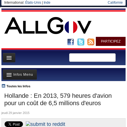
International:
États-Unis
|
Inde
Californie
PARTICIPEZ
Page d'accueil
Infos Menu
Infos
Gouvernement
Toutes les Infos
A la Une
Hollande : En 2013, 579 heures d'avion
Ministères/Directions
Polémiques
pour un coût de 6,5 millions d'euros
Blog
Où va l’argent?
jeudi 29 janvier 2015
Elections européennes
La France et le Monde