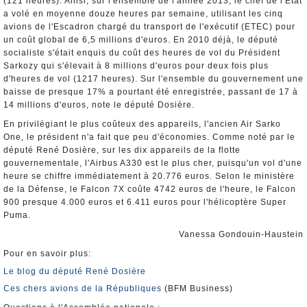
(121 heures). Ainsi, sur l'ensemble de l'année 2013, le chef de l'Etat
a volé en moyenne douze heures par semaine, utilisant les cinq
avions de l'Escadron chargé du transport de l'exécutif (ETEC) pour
un coût global de 6,5 millions d'euros. En 2010 déjà, le député
socialiste s'était enquis du coût des heures de vol du Président
Sarkozy qui s'élevait à 8 millions d'euros pour deux fois plus
d'heures de vol (1217 heures). Sur l'ensemble du gouvernement une
baisse de presque 17% a pourtant été enregistrée, passant de 17 à
14 millions d'euros, note le député Dosière.
En privilégiant le plus coûteux des appareils, l'ancien Air Sarko
One, le président n'a fait que peu d'économies. Comme noté par le
député René Dosière, sur les dix appareils de la flotte
gouvernementale, l'Airbus A330 est le plus cher, puisqu'un vol d'une
heure se chiffre immédiatement à 20.776 euros. Selon le ministère
de la Défense, le Falcon 7X coûte 4742 euros de l'heure, le Falcon
900 presque 4.000 euros et 6.411 euros pour l'hélicoptère Super
Puma.
Vanessa Gondouin-Haustein
Pour en savoir plus:
Le blog du député René Dosière
Ces chers avions de la Républiques
(BFM Business)