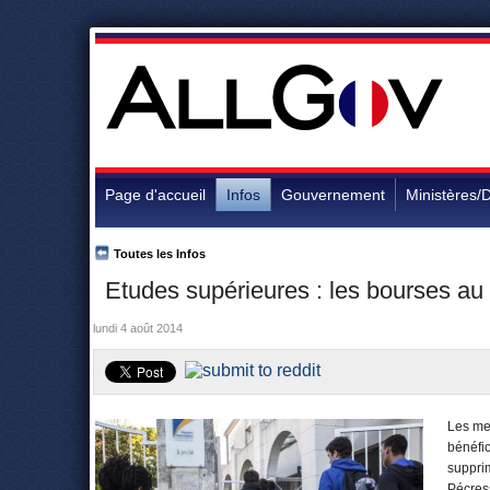
Page d'accueil
Infos
Gouvernement
Ministères/D
Toutes les Infos
Etudes supérieures : les bourses au
lundi 4 août 2014
Les mei
bénéfic
supprim
Pécress