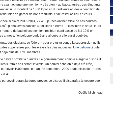
rs ayant obtenu une mention « très bien » au baccalauréat. Les étudiants
ent ainsi un montant de 1800 € par an durant leurs études à condition de
redoubler, de garder de bons résultats, et de rester assidu en cours.
’année scolaire 2013-2014, 27 418 jeunes ont bénéficié de ces bourses
 coût global avoisinant les 40 millions d’euros. Et c’est bien le souci, leurs
Le nombre de bacheliers mention très bien étant passé de 6 à 12% en
es années, l’enveloppe budgétaire allouée a elle aussi doublée.
nts, des étudiants se fédèrent pour protester contre la suppression qu’ils
es études supérieures pour les élèves les plus modestes.
Une pétition
circule
t déjà plus de 1700 membres.
e devrait profiter à d’autres. Le gouvernement compte élargir le dispositif
res sur trois ans seront investis. Un nouvel échelon a déjà été crée,
 percevoir 1000 euros par an. En septembre, 2000 étudiants isolés, après
 par an.
s percevoir durant la durée prévue. Le dispositif disparaîtra à mesure que
Gaëlle Michineau