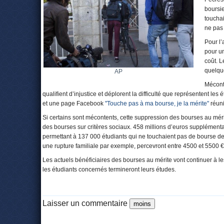
boursie
touchai
ne pas 
Pour l
pour un
coût. 
quelqu
AP
Méconte
qualifient d’injustice et déplorent la difficulté que représentent l
et une page Facebook
"Touche pas à ma bourse, je la mérite"
réuni
Si certains sont mécontents, cette suppression des bourses au mérit
des bourses sur critères sociaux. 458 millions d’euros supplémentai
permettant à 137 000 étudiants qui ne touchaient pas de bourse de
une rupture familiale par exemple, percevront entre 4500 et 5500 €
Les actuels bénéficiaires des bourses au mérite vont continuer à le
les étudiants concernés termineront leurs études.
Laisser un commentaire