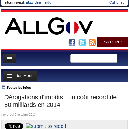
International:
États-Unis
|
Inde
Californie
PARTICIPEZ
Page d'accueil
Infos Menu
Infos
Gouvernement
Toutes les Infos
A la Une
Dérogations d’impôts : un coût record de
Ministères/Directions
Polémiques
80 milliards en 2014
Blog
Où va l’argent?
mercredi 2 octobre 2013
Elections européennes
La France et le Monde