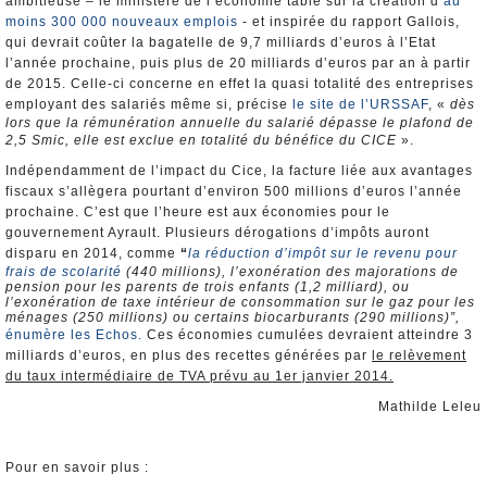
ambitieuse – le ministère de l’économie table sur la création d’
au
moins 300 000 nouveaux emplois
- et inspirée du rapport Gallois,
qui devrait coûter la bagatelle de 9,7 milliards d’euros à l’Etat
l’année prochaine, puis plus de 20 milliards d’euros par an à partir
de 2015. Celle-ci concerne en effet la quasi totalité des entreprises
employant des salariés même si, précise
le site de l’URSSAF
, «
dès
lors que la rémunération annuelle du salarié dépasse le plafond de
2,5 Smic, elle est exclue en totalité du bénéfice du CICE
».
Indépendamment de l’impact du Cice, la facture liée aux avantages
fiscaux s’allègera pourtant d’environ 500 millions d’euros l’année
prochaine. C’est que l’heure est aux économies pour le
gouvernement Ayrault. Plusieurs dérogations d’impôts auront
disparu en 2014, comme
“
la réduction d’impôt sur le revenu pour
frais de scolarité
(440 millions), l’exonération des majorations de
pension pour les parents de trois enfants (1,2 milliard), ou
l’exonération de taxe intérieur de consommation sur le gaz pour les
ménages (250 millions) ou certains biocarburants (290 millions)”,
énumère les Echos.
Ces économies cumulées devraient atteindre 3
milliards d’euros, en plus des recettes générées par
le relèvement
du taux intermédiaire de TVA prévu au 1er janvier 2014.
Mathilde Leleu
Pour en savoir plus :