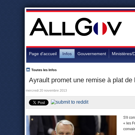
Page d'accueil
Infos
Gouvernement
Ministères/D
Toutes les Infos
Ayrault promet une remise à plat de l
mercredi 20 novembre 2013
S'il co
« les F
convain