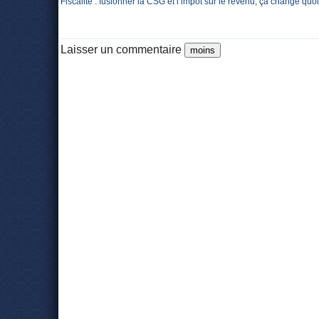
Fiscalité : fusionner la CSG et l’impôt sur le revenu, ça change quoi
Laisser un commentaire