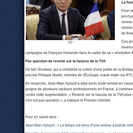
La fus
Pour re
prochai
remise 
remise 
de fin
Ces pro
AP
revenu 
campagne de François Hollande dans le cadre de sa « révolution fi
Pas question de revenir sur la hausse de la TVA
De fait, l'écotaxe, qui a cristallisé la colère d'une partie de la Bret
précisé Philippe Martin, ministre de l'Écologie, mardi matin sur RTL
En revanche, Jean-Marc Ayrault a déjà exclu toute remise en cause 
grogne de plusieurs secteurs professionnels en France, à commence
contre cette augmentation. « Revenir sur la hausse de la TVA pour cer
n'en est pas question », a indiqué le Premier ministre.
Pour en savoir plus :
Jean-Marc Ayrault : « Le temps est venu d’une remise à plat de notre