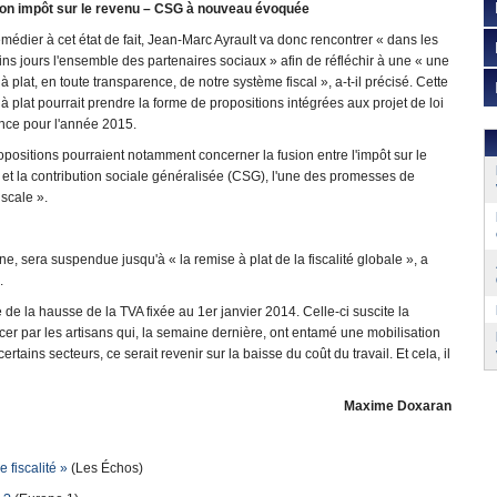
ion impôt sur le revenu – CSG à nouveau évoquée
médier à cet état de fait, Jean-Marc Ayrault va donc rencontrer « dans les
ns jours l'ensemble des partenaires sociaux » afin de réfléchir à une « une
à plat, en toute transparence, de notre système fiscal », a-t-il précisé. Cette
à plat pourrait prendre la forme de propositions intégrées aux projet de loi
ance pour l'année 2015.
positions pourraient notamment concerner la fusion entre l'impôt sur le
et la contribution sociale généralisée (CSG), l'une des promesses de
scale ».
agne, sera suspendue jusqu'à « la remise à plat de la fiscalité globale », a
.
de la hausse de la TVA fixée au 1er janvier 2014. Celle-ci suscite la
r par les artisans qui, la semaine dernière, ont entamé une mobilisation
tains secteurs, ce serait revenir sur la baisse du coût du travail. Et cela, il
Maxime Doxaran
 fiscalité »
(Les Échos)