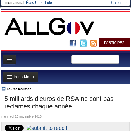
International:
États-Unis
|
Inde
Californie
PARTICIPEZ
Page d'accueil
Infos Menu
Infos
Gouvernement
Toutes les Infos
A la Une
5 milliards d'euros de RSA ne sont pas
Ministères/Directions
Polémiques
réclamés chaque année
Blog
Où va l’argent?
mercredi 20 novembre 2013
Elections européennes
La France et le Monde