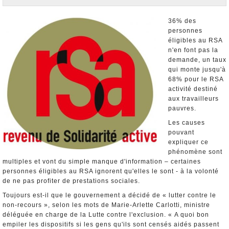
Nominations et Démissions
Elections européennes
36% des
personnes
Infos insolites
éligibles au RSA
n'en font pas la
demande, un taux
qui monte jusqu'à
68% pour le RSA
activité destiné
aux travailleurs
pauvres.
Les causes
pouvant
expliquer ce
phénomène sont
multiples et vont du simple manque d'information – certaines
personnes éligibles au RSA ignorent qu'elles le sont - à la volonté
de ne pas profiter de prestations sociales.
Toujours est-il que le gouvernement a décidé de « lutter contre le
non-recours », selon les mots de Marie-Arlette Carlotti, ministre
déléguée en charge de la Lutte contre l'exclusion. « A quoi bon
empiler les dispositifs si les gens qu'ils sont censés aidés passent