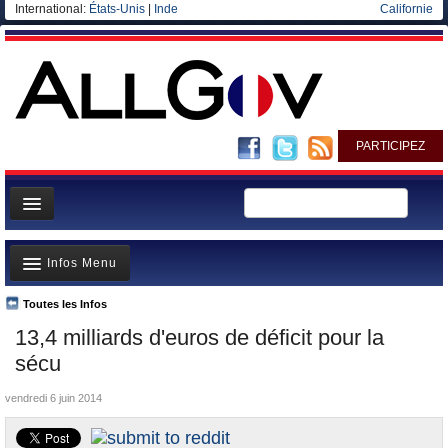
International:
États-Unis
|
Inde
Californie
PARTICIPEZ
Page d'accueil
Infos Menu
Infos
Gouvernement
Toutes les Infos
A la Une
13,4 milliards d'euros de déficit pour la
Ministères/Directions
Polémiques
sécu
Blog
Où va l’argent?
vendredi 6 juin 2014
Elections européennes
La France et le Monde