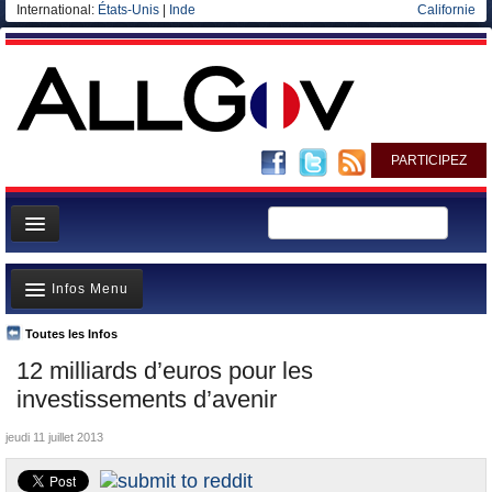
International:
États-Unis
|
Inde
Californie
PARTICIPEZ
Page d'accueil
Infos Menu
Infos
Gouvernement
Toutes les Infos
A la Une
12 milliards d’euros pour les
Ministères/Directions
Polémiques
investissements d’avenir
Blog
Où va l’argent?
jeudi 11 juillet 2013
Elections européennes
La France et le Monde