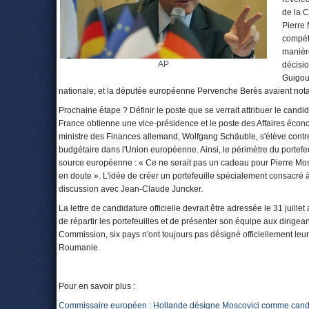
de la 
Pierre 
compét
manière
AP
décisio
Guigou
nationale, et la députée européenne Pervenche Berès avaient nota
Prochaine étape ? Définir le poste que se verrait attribuer le cand
France obtienne une vice-présidence et le poste des Affaires écono
ministre des Finances allemand, Wolfgang Schäuble, s'élève contre l
budgétaire dans l'Union européenne. Ainsi, le périmètre du portefeu
source européenne : « Ce ne serait pas un cadeau pour Pierre Moscov
en doute ». L'idée de créer un portefeuille spécialement consacré à
discussion avec Jean-Claude Juncker.
La lettre de candidature officielle devrait être adressée le 31 juil
de répartir les portefeuilles et de présenter son équipe aux dirige
Commission, six pays n'ont toujours pas désigné officiellement leur ca
Roumanie.
Pour en savoir plus :
Commissaire européen : Hollande désigne Moscovici comme cand