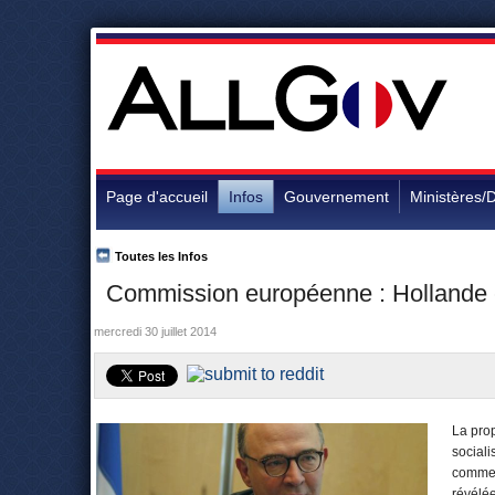
Page d'accueil
Infos
Gouvernement
Ministères/D
Toutes les Infos
Commission européenne : Hollande c
mercredi 30 juillet 2014
La prop
sociali
comm
révélée