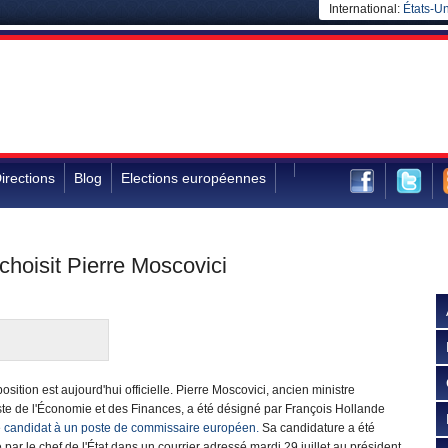
International:
États-Un
irections
Blog
Elections européennes
hoisit Pierre Moscovici
osition est aujourd'hui officielle. Pierre Moscovici, ancien ministre
ste de l'Économie et des Finances, a été désigné par François Hollande
e
candidat à un poste de commissaire européen.
Sa candidature a été
 par le chef de l'État dans un courrier adressé mardi 29 juillet au président