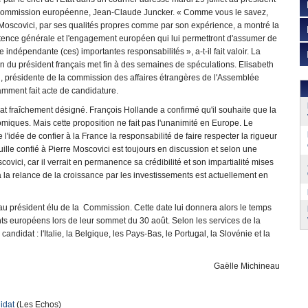
Commission européenne, Jean-Claude Juncker. « Comme vous le savez,
Moscovici, par ses qualités propres comme par son expérience, a montré la
ence générale et l'engagement européen qui lui permettront d'assumer de
 indépendante (ces) importantes responsabilités », a-t-il fait valoir. La
n du président français met fin à des semaines de spéculations. Elisabeth
, présidente de la commission des affaires étrangères de l'Assemblée
mment fait acte de candidature.
idat fraîchement désigné. François Hollande a confirmé qu'il souhaite que la
miques. Mais cette proposition ne fait pas l'unanimité en Europe. Le
'idée de confier à la France la responsabilité de faire respecter la rigueur
ille confié à Pierre Moscovici est toujours en discussion et selon une
ici, car il verrait en permanence sa crédibilité et son impartialité mises
 la relance de la croissance par les investissements est actuellement en
let au président élu de la Commission. Cette date lui donnera alors le temps
ants européens lors de leur sommet du 30 août. Selon les services de la
ndidat : l'Italie, la Belgique, les Pays-Bas, le Portugal, la Slovénie et la
Gaëlle Michineau
idat
(Les Echos)