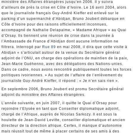
ministère des Affaires étrangères jusqu’en 2006. Il y suivra
d’ailleurs de près la crise en Côte d’Ivoire. Le 16 avril 2004, alors
que le journaliste français Guy-André Kieffer est enlevé sur le
parking d’un supermarché d’Abidjan, Bruno Joubert débarque en
Côte d’Ivoire pour des raisons officiellement inconnues,
accompagné de Nathalie Delapalme, « Madame Afrique » au Quai
d’Orsay. Ils tiennent une réunion de crise dans la journée à
l’Ambassade de France d’Abidjan dont aucune information ne
filtrera. Interrogé par
Rue 89
en mai 2008, il dira que cette visite à
Abidjan « s’articulait autour de la venue du Secrétaire général
adjoint de l’ONU, en charge des opérations de maintien de la paix,
Jean-Marie Guéhenno, avec des délégations des Nations-unies.
Dans ce cadre, nous avons rencontré publiquement toutes les forces
politiques ivoiriennes. » Au sujet de l’affaire de l’enlèvement du
journaliste Guy-André Kieffer, il répond : « Je n’en sais rien ».
En septembre 2006, Bruno Joubert est promu Secrétaire général
adjoint du ministère des Affaires étrangères.
L’année suivante, en juin 2007, il quitte le Quai d’Orsay pour
rejoindre l’Elysée en tant que Conseiller diplomatique adjoint,
chargé de l’Afrique, auprès de Nicolas Sarkozy. Il est sous la
houlette de Jean-David Levitte, conseiller diplomatique et ancien
directeur de la direction afrique. Certes, il manque d’autonomie
mais réussit tout de même à placer certains de ses amis à des