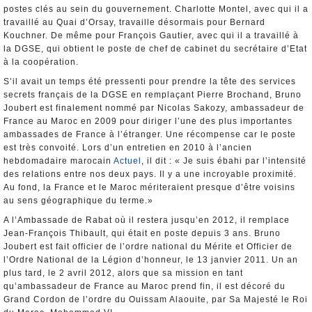
postes clés au sein du gouvernement. Charlotte Montel, avec qui il a
travaillé au Quai d’Orsay, travaille désormais pour Bernard
Kouchner. De même pour François Gautier, avec qui il a travaillé à
la DGSE, qui obtient le poste de chef de cabinet du secrétaire d’Etat
à la coopération.
S’il avait un temps été pressenti pour prendre la tête des services
secrets français de la DGSE en remplaçant Pierre Brochand, Bruno
Joubert est finalement nommé par Nicolas Sakozy, ambassadeur de
France au Maroc en 2009 pour diriger l’une des plus importantes
ambassades de France à l’étranger. Une récompense car le poste
est très convoité. Lors d’un entretien en 2010 à l’ancien
hebdomadaire marocain
Actuel
, il dit : « Je suis ébahi par l’intensité
des relations entre nos deux pays. Il y a une incroyable proximité.
Au fond, la France et le Maroc mériteraient presque d’être voisins
au sens géographique du terme.»
A l’Ambassade de Rabat où il restera jusqu’en 2012, il remplace
Jean-François Thibault, qui était en poste depuis 3 ans. Bruno
Joubert est fait officier de l’ordre national du Mérite et Officier de
l’Ordre National de la Légion d’honneur, le 13 janvier 2011. Un an
plus tard, le 2 avril 2012, alors que sa mission en tant
qu’ambassadeur de France au Maroc prend fin, il est décoré du
Grand Cordon de l’ordre du Ouissam Alaouite, par Sa Majesté le Roi