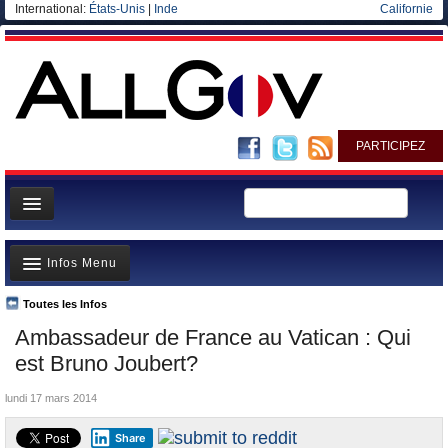
International:
États-Unis
|
Inde
Californie
PARTICIPEZ
Page d'accueil
Infos Menu
Infos
Gouvernement
Toutes les Infos
A la Une
Ambassadeur de France au Vatican : Qui
Ministères/Directions
Polémiques
est Bruno Joubert?
Blog
Où va l’argent?
lundi 17 mars 2014
Elections européennes
La France et le Monde
Share