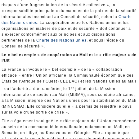
risques d’une fragmentation de la sécurité collective », la
« responsabilité principale » du maintien de la paix et de la sécurité
internationales incombant au Conseil de sécurité, selon la
Charte
des Nations unies
. La coopération entre les Nations unies et les
organisations en matière de paix et de sécurité « doit continuer à
s’exercer conformément aux principes et aux dispositions
pertinentes de la
Charte des Nations unies
, et sous l’égide du
Conseil de sécurité ».
Le « bel exemple » de coopération au Mali et le « rôle majeur » de
l’UE
La France a invoqué le « bel exemple » de la « collaboration
efficace » entre l’Union africaine, la Communauté économique des
États de l’Afrique de l’Ouest (CEDEAO) et les Nations Unies au Mali
er
- où l’autorité a été transférée, le 1
juillet, de la Mission
internationale de soutien au Mali (MISMA), sous conduite africaine,
à la Mission intégrée des Nations unies pour la stabilisation du Mali
(MINUSMA). Elle considère qu’elle « a permis de remettre le pays
sur la voie d’une sortie de crise ».
Elle a également souligné le « rôle majeur » de l’Union européenne
au sein de la communauté internationale, notamment au Mali, en
Somalie, en Libye, au Kosovo ou en Géorgie. Elle a rappelé que
« la paix et la sécurité » étaient « au cœur du projet européen » et