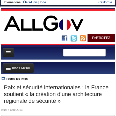
International:
États-Unis
|
Inde
Californie
PARTICIPEZ
Page d'accueil
Infos Menu
Infos
Gouvernement
Toutes les Infos
A la Une
Paix et sécurité internationales : la France
Ministères/Directions
Polémiques
soutient « la création d’une architecture
Blog
Où va l’argent?
régionale de sécurité »
Elections européennes
La France et le Monde
jeudi 8 août 2013