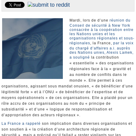
Nominations et Démissions
Elections européennes
Mardi, lors de d’une
réunion du
Infos insolites
Conseil de sécurité à New York
consacrée à la coopération entre
les Nations unies et les
organisations régionales et sous-
régionales
, la France,
par la voix
du chargé d’affaires a.i. auprès
des Nations unies, Alexis Lamek,
a souligné
la contribution
« essentielle » des organisations
régionales face à la « gravité et
au nombre de conflits dans le
monde ». Elle permet à ces
organisations, agissant sous mandat onusien, « de bénéficier d’une
légitimité forte » et à l’ONU « de bénéficier de l’expertise et de
moyens opérationnels » de ces organisations. Elle a plaidé pour un
rôle accru de ces organisations au nom du « principe de
subsidiarité » et d’une « logique de responsabilisation et
d’appropriation des acteurs régionaux ».
La France a rappelé
son implication dans diverses organisations et
son soutien à « la création d’une architecture régionale de
sécurité », mais a précisé qu’il fallait « rester vigilants sur les