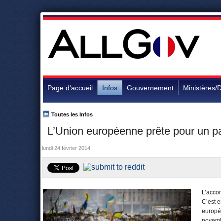
Page d'accueil
Infos
Gouvernement
Ministères/D
Toutes les Infos
L’Union européenne prête pour un pa
lundi 24 février 2014
L’accor
C’est 
europée
novembr