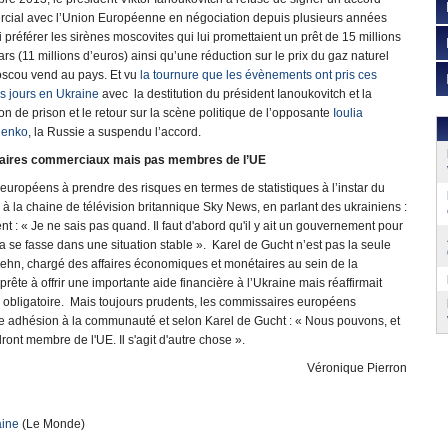
cial avec l’Union Européenne en négociation depuis plusieurs années
i préférer les sirènes moscovites qui lui promettaient un prêt de 15 millions
ars (11 millions d’euros) ainsi qu’une réduction sur le prix du gaz naturel
scou vend au pays. Et vu
la tournure que les évènements ont pris ces
s jours en Ukraine
avec la destitution du président Ianoukovitch et la
ion de prison et le retour sur la scène politique de l’opposante
Ioulia
henko
, la Russie a suspendu l’accord.
aires commerciaux mais pas membres de l’UE
uropéens à prendre des risques en termes de statistiques à l’instar du
la chaine de télévision britannique Sky News, en parlant des ukrainiens :
ent : « Je ne sais pas quand. Il faut d'abord qu'il y ait un gouvernement pour
a se fasse dans une situation stable ». Karel de Gucht n’est pas la seule
 Rehn, chargé des affaires économiques et monétaires au sein de la
te à offrir une importante aide financière à l’Ukraine mais réaffirmait
e obligatoire. Mais toujours prudents, les commissaires européens
une adhésion à la communauté et selon Karel de Gucht : « Nous pouvons, et
dront membre de l'UE. Il s'agit d'autre chose ».
Véronique Pierron
aine
(Le Monde)