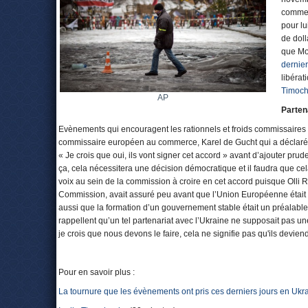
commer
pour lu
de doll
que Mo
dernier
libérat
Timoc
AP
Parten
Evènements qui encouragent les rationnels et froids commissaires e
commissaire européen au commerce, Karel de Gucht qui a déclaré à 
« Je crois que oui, ils vont signer cet accord » avant d’ajouter prud
ça, cela nécessitera une décision démocratique et il faudra que cel
voix au sein de la commission à croire en cet accord puisque Olli
Commission, avait assuré peu avant que l’Union Européenne était prê
aussi que la formation d’un gouvernement stable était un préalabl
rappellent qu’un tel partenariat avec l’Ukraine ne supposait pas 
je crois que nous devons le faire, cela ne signifie pas qu'ils devien
Pour en savoir plus :
La tournure que les évènements ont pris ces derniers jours en Ukr