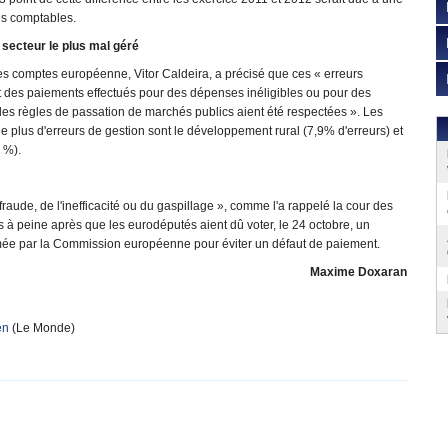
es comptables.
secteur le plus mal géré
es comptes européenne, Vitor Caldeira, a précisé que ces « erreurs
des paiements effectués pour des dépenses inéligibles ou pour des
les règles de passation de marchés publics aient été respectées ». Les
le plus d'erreurs de gestion sont le développement rural (7,9% d'erreurs) et
8 %).
fraude, de l'inefficacité ou du gaspillage », comme l'a rappelé la cour des
s à peine après que les eurodéputés aient dû voter, le 24 octobre, un
clamée par la Commission européenne pour éviter un défaut de paiement.
Maxime Doxaran
en
(Le Monde)