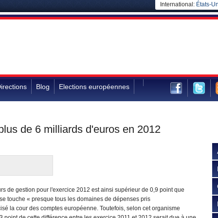
International:
États-Un
irections
Blog
Elections européennes
us de 6 milliards d'euros en 2012
s de gestion pour l'exercice 2012 est ainsi supérieur de 0,9 point que
sse touche « presque tous les domaines de dépenses pris
cisé la cour des comptes européenne. Toutefois, selon cet organisme
 point de cette différence entre les exercice 2011 et 2012 serait due à une