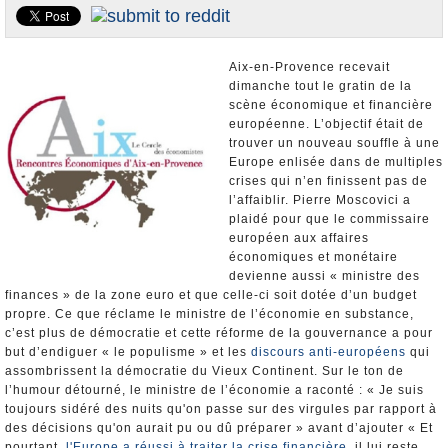
Nominations et Démissions
Elections européennes
Aix-en-Provence recevait
Infos insolites
dimanche tout le gratin de la
scène économique et financière
européenne. L’objectif était de
trouver un nouveau souffle à une
Europe enlisée dans de multiples
crises qui n’en finissent pas de
l’affaiblir. Pierre Moscovici a
plaidé pour que le commissaire
européen aux affaires
économiques et monétaire
devienne aussi « ministre des
finances » de la zone euro et que celle-ci soit dotée d’un budget
propre. Ce que réclame le ministre de l’économie en substance,
c’est plus de démocratie et cette réforme de la gouvernance a pour
but d’endiguer « le populisme » et les
discours anti-européens
qui
assombrissent la démocratie du Vieux Continent. Sur le ton de
l’humour détourné, le ministre de l’économie a raconté : « Je suis
toujours sidéré des nuits qu'on passe sur des virgules par rapport à
des décisions qu'on aurait pu ou dû préparer » avant d’ajouter « Et
pourtant,
l'Europe a réussi à traiter la crise financière
, il lui reste