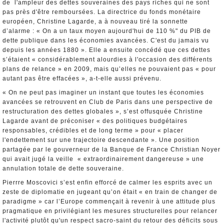
de l'ampleur des dettes souveraines des pays riches qui ne sont
pas près d'être remboursées. La directrice du fonds monétaire
européen, Christine Lagarde, a à nouveau tiré la sonnette
d’alarme : « On a un taux moyen aujourd'hui de 110 %" du PIB de
dette publique dans les économies avancées. C'est du jamais vu
depuis les années 1880 ». Elle a ensuite concédé que ces dettes
s’étaient « considérablement alourdies à l'occasion des différents
plans de relance » en 2009, mais qu’elles ne pouvaient pas « pour
autant pas être effacées », a-t-elle aussi prévenu.
« On ne peut pas imaginer un instant que toutes les économies
avancées se retrouvent en Club de Paris dans une perspective de
restructuration des dettes globales », s’est offusquée Christine
Lagarde avant de préconiser « des politiques budgétaires
responsables, crédibles et de long terme » pour « placer
l'endettement sur une trajectoire descendante ». Une position
partagée par le gouverneur de la Banque de France Christian Noyer
qui avait jugé la veille « extraordinairement dangereuse » une
annulation totale de dette souveraine.
Pierrre Moscovici s’est enfin efforcé de calmer les esprits avec un
zeste de diplomatie en jugeant qu’on était « en train de changer de
paradigme » car l’Europe commençait à revenir à une attitude plus
pragmatique en privilégiant les mesures structurelles pour relancer
l'activité plutôt qu'un respect sacro-saint du retour des déficits sous