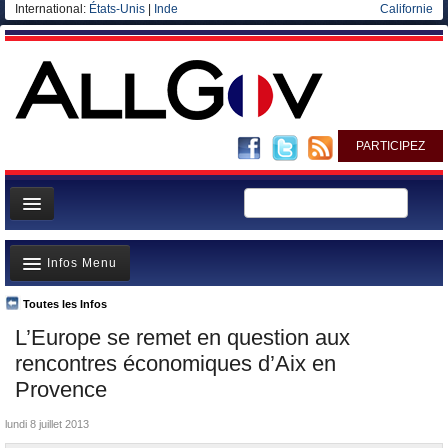
International:
États-Unis
|
Inde
Californie
PARTICIPEZ
Page d'accueil
Infos Menu
Infos
Gouvernement
Toutes les Infos
A la Une
L’Europe se remet en question aux
Ministères/Directions
Polémiques
rencontres économiques d’Aix en
Blog
Où va l’argent?
Provence
Elections européennes
La France et le Monde
lundi 8 juillet 2013