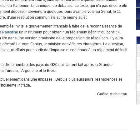
elui du Parlement britannique. Le débat sur ce texte, qui n'a pas encore été
ement déposé, interviendra quelques jours avant le vote au Sénat, le 11
re, d'une résolution communiste sur le même sujet.
semblée invite le gouvernement français à faire de la reconnaissance de
de
Palestine
un instrument pour obtenir un règlement définitif du conflit »,
 lire dans une version provisoire de la proposition de résolution. Il y aura
 déclaré Laurent Fabius, le ministre des Affaires étrangères. La question,
ile aux efforts pour sortir de l'impasse et contribuer à un règlement définitif
ra à dix le nombre des pays du G20 qui l'auront fait après la Grande-
la Turquie, l'Argentine et le Brésil.
t actuellement dans une impasse. Depuis plusieurs jours, les violences se
troisième intifada.
Gaëlle Michineau