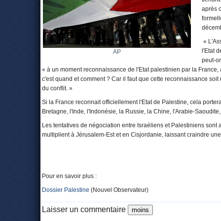
après c
formell
décemb
« L'As
l'Etat 
AP
peut-on
« à un moment reconnaissance de l'Etat palestinien par la France, a
c'est quand et comment ? Car il faut que cette reconnaissance soit ut
du conflit. »
Si la France reconnait officiellement l'Etat de Palestine, cela porte
Bretagne, l'Inde, l'Indonésie, la Russie, la Chine, l'Arabie-Saoudite, 
Les tentatives de négociation entre Israéliens et Palestiniens son
multiplient à Jérusalem-Est et en Cisjordanie, laissant craindre une 
Pour en savoir plus :
Dossier Palestine
(Nouvel Observateur)
Laisser un commentaire