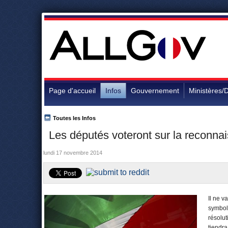
Page d'accueil
Infos
Gouvernement
Ministères/D
Toutes les Infos
Les députés voteront sur la reconnai
lundi 17 novembre 2014
Il ne v
symboli
résolu
tiendr