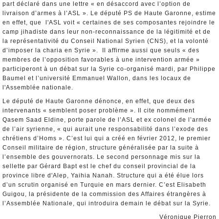
part déclaré dans une lettre « en désaccord avec l’option de
livraison d’armes à l’ASL ». Le député PS de Haute Garonne, estime
en effet, que l'ASL voit « certaines de ses composantes rejoindre le
camp jihadiste dans leur non-reconnaissance de la légitimité et de
la représentativité du Conseil National Syrien (CNS), et la volonté
d’imposer la charia en Syrie ». Il affirme aussi que seuls « des
membres de l’opposition favorables à une intervention armée »
participeront à un débat sur la Syrie co-organisé mardi, par Philippe
Baumel et l’université Emmanuel Wallon, dans les locaux de
l'Assemblée nationale.
Le député de Haute Garonne dénonce, en effet, que deux des
intervenants « semblent poser problème ». Il cite nommément
Qasem Saad Eldine, porte parole de l’ASL et ex colonel de l’armée
de l’air syrienne, « qui aurait une responsabilité dans l’exode des
chrétiens d’Homs ». C’est lui qui a créé en février 2012, le premier
Conseil militaire de région, structure généralisée par la suite à
l’ensemble des gouvernorats. Le second personnage mis sur la
sellette par Gérard Bapt est le chef du conseil provincial de la
province libre d'Alep, Yaihia Nanah. Structure qui a été élue lors
d’un scrutin organisé en Turquie en mars dernier. C’est Elisabeth
Guigou, la présidente de la commission des Affaires étrangères à
l’Assemblée Nationale, qui introduira demain le débat sur la Syrie.
Véronique Pierron