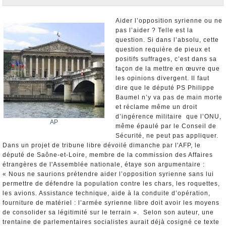
Nominations et Démissions
Elections européennes
Aider l’opposition syrienne ou ne
pas l’aider ? Telle est la
Infos insolites
question. Si dans l’absolu, cette
question requière de pieux et
positifs suffrages, c’est dans sa
façon de la mettre en œuvre que
les opinions divergent. Il faut
dire que le député PS Philippe
Baumel n’y va pas de main morte
et réclame même un droit
d’ingérence militaire que l’ONU,
AP
même épaulé par le Conseil de
Sécurité, ne peut pas appliquer.
Dans un projet de tribune libre dévoilé dimanche par l'AFP, le
député de Saône-et-Loire, membre de la commission des Affaires
étrangères de l'Assemblée nationale, étaye son argumentaire :
« Nous ne saurions prétendre aider l’opposition syrienne sans lui
permettre de défendre la population contre les chars, les roquettes,
les avions. Assistance technique, aide à la conduite d’opération,
fourniture de matériel : l’armée syrienne libre doit avoir les moyens
de consolider sa légitimité sur le terrain ». Selon son auteur, une
trentaine de parlementaires socialistes aurait déjà cosigné ce texte