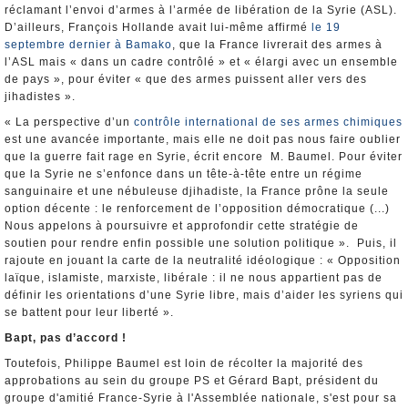
réclamant l’envoi d’armes à l’armée de libération de la Syrie (ASL).
D’ailleurs, François Hollande avait lui-même affirmé
le 19
septembre dernier à Bamako
, que la France livrerait des armes à
l’ASL mais « dans un cadre contrôlé » et « élargi avec un ensemble
de pays », pour éviter « que des armes puissent aller vers des
jihadistes ».
« La perspective d’un
contrôle international de ses armes chimiques
est une avancée importante, mais elle ne doit pas nous faire oublier
que la guerre fait rage en Syrie, écrit encore M. Baumel. Pour éviter
que la Syrie ne s’enfonce dans un tête-à-tête entre un régime
sanguinaire et une nébuleuse djihadiste, la France prône la seule
option décente : le renforcement de l’opposition démocratique (...)
Nous appelons à poursuivre et approfondir cette stratégie de
soutien pour rendre enfin possible une solution politique ». Puis, il
rajoute en jouant la carte de la neutralité idéologique : « Opposition
laïque, islamiste, marxiste, libérale : il ne nous appartient pas de
définir les orientations d’une Syrie libre, mais d’aider les syriens qui
se battent pour leur liberté ».
Bapt, pas d’accord !
Toutefois, Philippe Baumel est loin de récolter la majorité des
approbations au sein du groupe PS et Gérard Bapt, président du
groupe d'amitié France-Syrie à l'Assemblée nationale, s'est pour sa