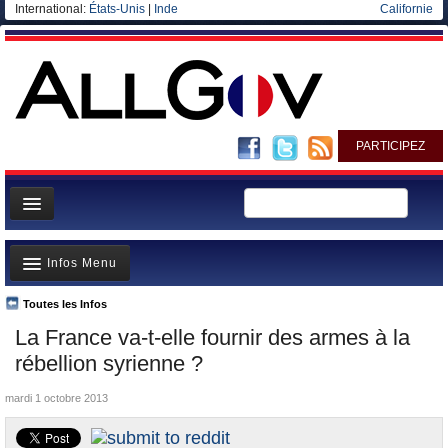
International:
États-Unis
|
Inde
Californie
PARTICIPEZ
Page d'accueil
Infos Menu
Infos
Gouvernement
Toutes les Infos
A la Une
La France va-t-elle fournir des armes à la
Ministères/Directions
Polémiques
rébellion syrienne ?
Blog
Où va l’argent?
mardi 1 octobre 2013
Elections européennes
La France et le Monde