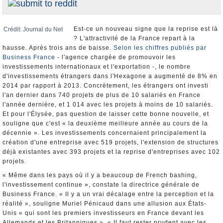
Elections européennes
Est-ce un nouveau signe que la reprise est là
Crédit: Journal du Net
Infos insolites
? L'attractivité de la France repart à la
hausse. Après trois ans de baisse.
Selon les chiffres publiés par
Business France
- l'agence chargée de promouvoir les
investissements internationaux et l'exportation -, le nombre
d'investissements étrangers dans l'Hexagone a augmenté de 8% en
2014 par rapport à 2013. Concrètement, les étrangers ont investi
l'an dernier dans 740 projets de plus de 10 salariés en France
l'année dernière, et 1 014 avec les projets à moins de 10 salariés.
Et pour l'Élysée, pas question de laisser cette bonne nouvelle, et
souligne que c'est « la deuxième meilleure année au cours de la
décennie ». Les investissements concernaient principalement la
création d'une entreprise avec 519 projets, l'extension de structures
déjà existantes avec 393 projets et la reprise d'entreprises avec 102
projets.
« Même dans les pays où il y a beaucoup de French bashing,
l'investissement continue », constate la directrice générale de
Business France. « Il y a un vrai décalage entre la perception et la
réalité », souligne Muriel Pénicaud dans une allusion aux États-
Unis « qui sont les premiers investisseurs en France devant les
Allemands et les Britanniques ». « Il faut rester prudent avec les