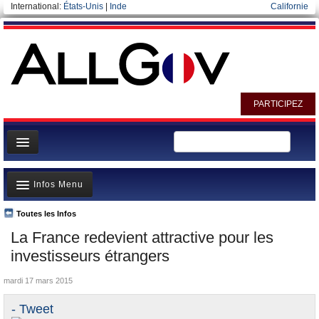
International:
États-Unis
|
Inde
Californie
PARTICIPEZ
Page d'accueil
Infos Menu
Infos
Gouvernement
Toutes les Infos
A la Une
La France redevient attractive pour les
Ministères/Directions
Polémiques
investisseurs étrangers
Blog
Où va l’argent?
mardi 17 mars 2015
Elections européennes
La France et le Monde
- Tweet
Nominations et Démissions