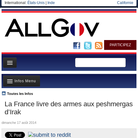
International:
États-Unis
|
Inde
Californie
PARTICIPEZ
Page d'accueil
Infos Menu
Infos
Gouvernement
Toutes les Infos
A la Une
La France livre des armes aux peshmergas
Ministères/Directions
Polémiques
d’Irak
Blog
Où va l’argent?
dimanche 17 août 2014
Elections européennes
La France et le Monde