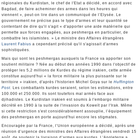
régionales du Kurdistan, le chef de l'Etat a décidé, en accord avec
Bagdad, de faire acheminer des armes dans les heures qui
viennent », peut-on lire dans un communiqué de l’Elysée. Le
gouvernement ne précise pas le type d'armes et leur quantité se
contentant de dire qu'il s'agit « d'apporter une aide matérielle qui
permette aux forces engagées, aux peshmerga en particulier, de
combattre les islamistes. » Le ministre des Affaires étrangères
Laurent Fabius
a cependant précisé qu'il s'agissait d'armes
sophistiquées.
Mais qui sont les peshmergas auxquels la France va apporter son
soutient militaire ? Née au début des années 1990 dans l'objectif de
protéger les 5,2 millions de Kurdes du régime irakien, cette armée
constitue aujourd'hui « la force militaire la plus puissante sur le
territoire » irakien, d'après l'historien Michel Goya sur le
Huffington
Post
. Les combattants kurdes seraient, selon les estimations, entre
100.000 et 250.000. Ils sont toutefois mal armés face aux
djihadistes. Le Kurdistan irakien est soumis à l'embargo militaire
décrété en 1990 à la suite de l'invasion du Koweït par l'Irak. Même
si cette restriction s'est considérablement assouplie, l’équipement
des peshmergas en porte aujourd'hui encore les stigmates.
Encouragée par la France, l’Union européenne a décidé, après une
réunion d’urgence des ministres des Affaires étrangères vendredi 15
août, de soutenir la livraison d’armes aux kurdes. L'Angleterre a