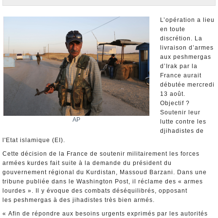
Nominations et Démissions
Elections européennes
L’opération a lieu
en toute
Infos insolites
discrétion. La
livraison d’armes
aux peshmergas
d’Irak par la
France aurait
débutée mercredi
13 août.
Objectif ?
Soutenir leur
AP
lutte contre les
djihadistes de
l'Etat islamique (EI).
Cette décision de la France de soutenir militairement les forces
armées kurdes fait suite à la demande du président du
gouvernement régional du Kurdistan, Massoud Barzani. Dans une
tribune publiée dans le Washington Post, il réclame des « armes
lourdes ». Il y évoque des combats déséquilibrés, opposant
les peshmergas à des jihadistes très bien armés.
« Afin de répondre aux besoins urgents exprimés par les autorités