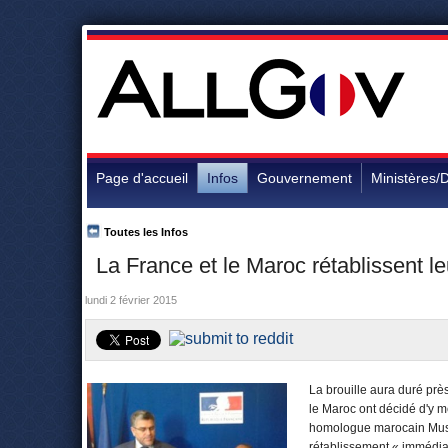
Page d'accueil
Infos
Gouvernement
Ministères/D
Toutes les Infos
La France et le Maroc rétablissent le
lundi 2 février 2015
La brouille aura duré prè
le Maroc ont décidé d'y me
homologue marocain Must
rétablissement « immédiat 