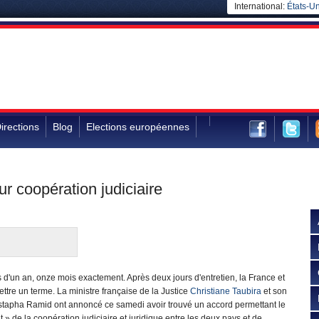
International:
États-Un
irections
Blog
Elections européennes
ur coopération judiciaire
s d'un an, onze mois exactement. Après deux jours d'entretien, la France et
ttre un terme. La ministre française de la Justice
Christiane Taubira
et son
apha Ramid ont annoncé ce samedi avoir trouvé un accord permettant le
» de la coopération judiciaire et juridique entre les deux pays et de