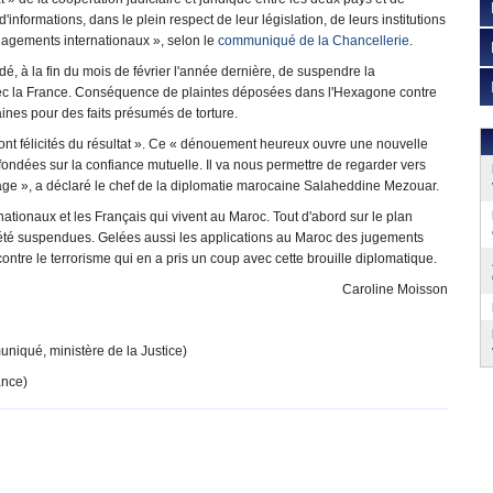
'informations, dans le plein respect de leur législation, de leurs institutions
ngagements internationaux », selon le
communiqué de la Chancellerie
.
dé, à la fin du mois de février l'année dernière, de suspendre la
vec la France. Conséquence de plaintes déposées dans l'Hexagone contre
nes pour des faits présumés de torture.
ont félicités du résultat ». Ce « dénouement heureux ouvre une nouvelle
fondées sur la confiance mutuelle. Il va nous permettre de regarder vers
 page », a déclaré le chef de la diplomatie marocaine Salaheddine Mezouar.
ationaux et les Français qui vivent au Maroc. Tout d'abord sur le plan
t été suspendues. Gelées aussi les applications au Maroc des jugements
ontre le terrorisme qui en a pris un coup avec cette brouille diplomatique.
Caroline Moisson
niqué, ministère de la Justice)
ance)