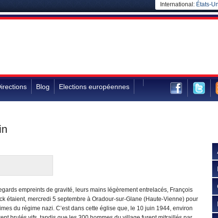
International:
États-Un
irections
Blog
Elections européennes
in
regards empreints de gravité, leurs mains légèrement entrelacés, François
k étaient, mercredi 5 septembre à Oradour-sur-Glane (Haute-Vienne) pour
es du régime nazi. C’est dans cette église que, le 10 juin 1944, environ
nt brulés vifs, tandis que les 300 hommes du village furent mitraillés par