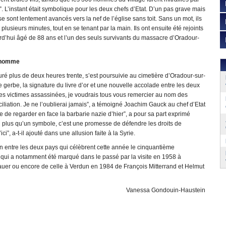
”. L’instant était symbolique pour les deux chefs d’Etat. D’un pas grave mais
 sont lentement avancés vers la nef de l’église sans toit. Sans un mot, ils
 plusieurs minutes, tout en se tenant par la main. Ils ont ensuite été rejoints
rd’hui âgé de 88 ans et l’un des seuls survivants du massacre d’Oradour-
l’homme
a duré plus de deux heures trente, s’est poursuivie au cimetière d’Oradour-sur-
 gerbe, la signature du livre d’or et une nouvelle accolade entre les deux
des victimes assassinées, je voudrais tous vous remercier au nom des
liation. Je ne l’oublierai jamais”, a témoigné Joachim Gauck au chef d’Etat
e de regarder en face la barbarie nazie d’hier”, a pour sa part exprimé
 plus qu’un symbole, c’est une promesse de défendre les droits de
i”, a-t-il ajouté dans une allusion faite à la Syrie.
ion entre les deux pays qui célèbrent cette année le cinquantième
 qui a notamment été marqué dans le passé par la visite en 1958 à
er ou encore de celle à Verdun en 1984 de François Mitterrand et Helmut
Vanessa Gondouin-Haustein