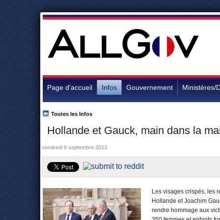
Page d'accueil
Infos
Gouvernement
Ministères/D
Toutes les Infos
Hollande et Gauck, main dans la ma
vendredi 6 septembre 2013
Les visages crispés, les 
Hollande et Joachim Gauc
rendre hommage aux victim
350 femmes et enfants fure