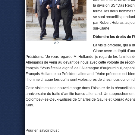
la division SS “Das Reich
ferme, les deux hommes se
se sont recueillis pendant
par Robert Hebras, aujou
sur-Glane.
Défendre les droits de 
AP
La visite officielle, qui 
Glane avec le dépôt d’une
Présidents. “Je vous regarde M. Hollande, je regarde les familles 
Allemands de venir au devant de nous avec cette volonté de réconci
français. “Vous êtes la dignité de l’Allemagne d’aujourd’hui, capabl
François Hollande au Président allemand. “Votre présence est bien
l’homme chaque fois qu’ils sont violés, près de chez nous ou loin d’ic
Cette visite est une nouvelle page dans l’histoire de la réconciliat
anniversaire du traité d’amitié franco-allemand. Un rapprochement
Colombey-les-Deux-Eglises de Charles de Gaulle et Konrad Adenau
Kohl.
Pour en savoir plus :